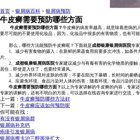
首页
>
银屑病百科
>
银屑病预防
牛皮癣需要预防哪些方面
牛皮癣需要预防哪些方面？
牛皮癣的病发率越高，就意味着患病的
要尽可能的不要使用化妆品，因为，化妆品中很多的有害物质，也有可能
那么，哪些方法能预防牛皮癣呢？下面就是
成都银康银屑病医院
专家
1、减少有害食物的摄入：在新鲜的果蔬食用前要多次冲洗，如条件允许
片。
2、
成都银康银屑病医院
专家建议减少与有毒有害的化学物质的接触
居住，即使是入住了，也要经常通风。
3、减少外界环境对皮肤的伤害：不要在阳光下暴晒，长时间的暴晒会
4、应避免环境、食品污染对人体的伤害：随着环境、食品污染的日益
牛皮癣需要预防哪些方面？
以上为专家讲解的牛皮癣的内容，专家还
专家的讲解的，还有不明白的方面，可以选择在线咨询专家进行交流，专
上一篇：
牛皮癣预防哪些方法好
下一篇：
牛皮癣应该如何预防呢
你可能在找：
有没有银屑病群
银屑病补充钙
疱疹引发银屑病
银屑病擦卡泊三醇斑块扩大