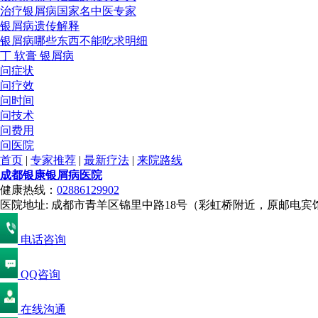
治疗银屑病国家名中医专家
银屑病遗传解释
银屑病哪些东西不能吃求明细
丁 软膏 银屑病
问症状
问疗效
问时间
问技术
问费用
问医院
首页
|
专家推荐
|
最新疗法
|
来院路线
成都银康银屑病医院
健康热线：
02886129902
医院地址: 成都市青羊区锦里中路18号（彩虹桥附近，原邮电宾
电话咨询
QQ咨询
在线沟通