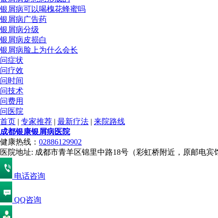
银屑病可以喝槐花蜂蜜吗
银屑病广告药
银屑病分级
银屑病皮损白
银屑病脸上为什么会长
问症状
问疗效
问时间
问技术
问费用
问医院
首页
|
专家推荐
|
最新疗法
|
来院路线
成都银康银屑病医院
健康热线：
02886129902
医院地址: 成都市青羊区锦里中路18号（彩虹桥附近，原邮电宾
电话咨询
QQ咨询