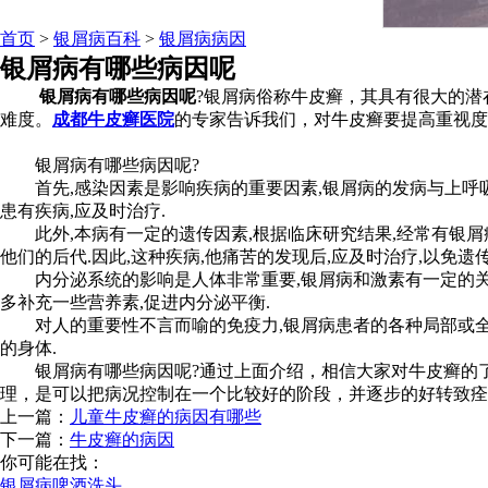
首页
>
银屑病百科
>
银屑病病因
银屑病有哪些病因呢
银屑病有哪些病因呢
?银屑病俗称牛皮癣，其具有很大的
难度。
成都牛皮癣医院
的专家告诉我们，对牛皮癣要提高重视度
银屑病有哪些病因呢?
首先,感染因素是影响疾病的重要因素,银屑病的发病与上呼吸道
患有疾病,应及时治疗.
此外,本病有一定的遗传因素,根据临床研究结果,经常有银屑病
他们的后代.因此,这种疾病,他痛苦的发现后,应及时治疗,以免遗传
内分泌系统的影响是人体非常重要,银屑病和激素有一定的关系,
多补充一些营养素,促进内分泌平衡.
对人的重要性不言而喻的免疫力,银屑病患者的各种局部或全身
的身体.
银屑病有哪些病因呢?通过上面介绍，相信大家对牛皮癣的了
理，是可以把病况控制在一个比较好的阶段，并逐步的好转致痊
上一篇：
儿童牛皮癣的病因有哪些
下一篇：
牛皮癣的病因
你可能在找：
银屑病啤酒洗头