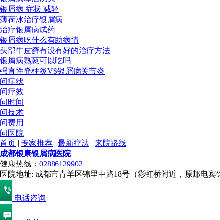
银屑病 症状 减轻
薄荷冰治疗银屑病
治疗银屑病试药
银屑病吃什么有助病情
头部牛皮癣有没有好的治疗方法
银屑病熟葱可以吃吗
强直性脊柱炎VS银屑病关节炎
问症状
问疗效
问时间
问技术
问费用
问医院
首页
|
专家推荐
|
最新疗法
|
来院路线
成都银康银屑病医院
健康热线：
02886129902
医院地址: 成都市青羊区锦里中路18号（彩虹桥附近，原邮电宾
电话咨询