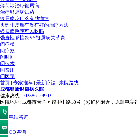
薄荷冰治疗银屑病
治疗银屑病试药
银屑病吃什么有助病情
头部牛皮癣有没有好的治疗方法
银屑病熟葱可以吃吗
强直性脊柱炎VS银屑病关节炎
问症状
问疗效
问时间
问技术
问费用
问医院
首页
|
专家推荐
|
最新疗法
|
来院路线
成都银康银屑病医院
健康热线：
02886129902
医院地址: 成都市青羊区锦里中路18号（彩虹桥附近，原邮电宾
电话咨询
QQ咨询