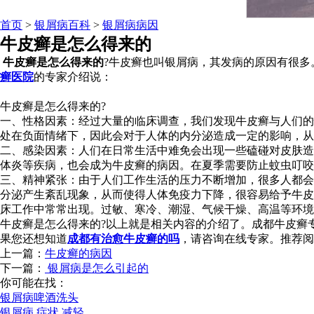
首页
>
银屑病百科
>
银屑病病因
牛皮癣是怎么得来的
牛皮癣是怎么得来的
?牛皮癣也叫银屑病，其发病的原因有很多
癣医院
的专家介绍说：
牛皮癣是怎么得来的?
一、性格因素：经过大量的临床调查，我们发现牛皮癣与人们的
处在负面情绪下，因此会对于人体的内分泌造成一定的影响，从
二、感染因素：人们在日常生活中难免会出现一些磕碰对皮肤造
体炎等疾病，也会成为牛皮癣的病因。在夏季需要防止蚊虫叮咬
三、精神紧张：由于人们工作生活的压力不断增加，很多人都会
分泌产生紊乱现象，从而使得人体免疫力下降，很容易给予牛皮
床工作中常常出现。过敏、寒冷、潮湿、气候干燥、高温等环境
牛皮癣是怎么得来的?以上就是相关内容的介绍了。成都牛皮癣
果您还想知道
成都有治愈牛皮癣的吗
，请咨询在线专家。推荐阅
上一篇：
牛皮癣的病因
下一篇：
银屑病是怎么引起的
你可能在找：
银屑病啤酒洗头
银屑病 症状 减轻