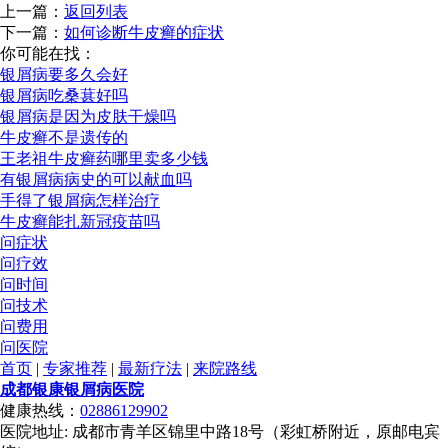
上一篇：
返回列表
下一篇：
如何诊断牛皮癣的症状
你可能在找：
银屑病要多久会好
银屑病吃桑葚好吗
银屑病是因为皮肤干燥吗
牛皮癣不是遗传的
王老祖牛皮癣药哪里卖多少钱
有银屑病病史的可以献血吗
手得了银屑病怎样治疗
牛皮癣能扎新冠疫苗吗
问症状
问疗效
问时间
问技术
问费用
问医院
首页
|
专家推荐
|
最新疗法
|
来院路线
成都银康银屑病医院
健康热线：
02886129902
医院地址: 成都市青羊区锦里中路18号（彩虹桥附近，原邮电宾