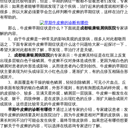
些症状是比较明显的，但是，早期的病症一般都不会被患者们发现，专家
表示：如果患者能够早期就发现了这个疾病，治疗起来的难度就相对要小
很多，所以大家必须要学会怎么样判断牛皮癣的早期症状，这样在治疗上
有帮助的。
那么，牛皮癣早期症状是什么？下面就是
成都银康银屑病医院
专家讲
解的内容。
1、由于牛皮癣是一种常见的影响美观的皮肤病，很多人对此都敬而
远之，下面专家就牛皮癣早期症状是什么这个问题给大家一起探讨一下，
希望大家对此都有所了解，早发现，早治疗才是关键。
2、
成都银康银屑病医院
的专家表示：牛皮癣其特征是在红斑上反复
出现多层银白色干燥鳞屑。牛皮癣不仅对身体造成伤害，更因为银白色的
鳞屑对患者的外形造成影响，从而使患者内心受到创伤。牛皮癣的早期症
状主要表现为针头或绿豆大小红色点疹，逐渐扩大，有的点疹互相隔合形
成斑片。
3、表面覆盖有干燥的银色鳞屑，轻轻刮除鳞屑，可见小片血点。丘
疹表面有较厚的银白色磷屑，外形不规则，有的有舆图或岛屿样外观，有
的皮损较小、较多，呈满天星外观，鳞屑层一层脱落。牛皮癣一般发生在
头皮、躯干、四肢伸侧，是在皮肤上出现红色的丘疹，渐扩大融合成斑片
或斑块，这些是比较常见的牛皮癣早期症状。
早期牛皮癣的诊断有哪些？
通过上述专家的介绍，专家建议患者：发
现牛皮癣的病情要及时去医院治疗，因为牛皮癣是相对严重的皮肤病，如
果长时间不治疗可能会发生病变，最终导致皮肤癌，如果您还有哪些想要
了解关于牛皮癣的内容，可以选择在线咨询专家进行了解。