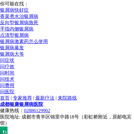
你可能在找：
银屑病快好症
香菜煮水治银屑病
反向型银屑病致死
手指内侧银屑病
点清型银屑病
银屑病激素药怎么使用
银屑病暴发
银屑病大爷
问症状
问疗效
问时间
问技术
问费用
问医院
首页
|
专家推荐
|
最新疗法
|
来院路线
成都银康银屑病医院
健康热线：
02886129902
医院地址: 成都市青羊区锦里中路18号（彩虹桥附近，原邮电宾
馆）