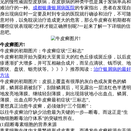
见的慢性顽固型皮肤病，在皮肤病的种类中也是属于发病率高和
难治疗的一种。
成都银康银屑病医院
的专家指出，患者在发现自
身出现病症时一定要及时到专业的医院就行确诊和治疗，不可随
意对待，以免耽误治疗造成更大的危害，那么牛皮癣在初期都有
哪些症状表现呢?怎样才能正确辨别呢?一起来了解一下详细的信
息吧。
牛皮癣图片!
牛皮癣的初期图片：牛皮癣症状“三标志”
牛皮癣初期开始为粟粒大至黄豆大的红色丘疹或斑丘疹，以后皮
疹逐渐扩大增多，并可互相融合成片，而呈点滴状、钱币状、地
图状、盘状、蛎壳状等。》》》》推荐阅读：
治疗银屑病的最好
方法
牛皮癣的初期图片：皮损上覆盖有很厚的灰白色或灰黄色的鳞
屑，鳞屑容易被刮下，刮除鳞屑后，可见露出一层淡红色半透明
地发亮地薄膜。继续轻刮薄膜，则出现筛状地小出血点。鳞屑、
薄膜、出血点即为牛皮癣最初症状“三标志”。
要想真正治愈牛皮癣，必须做到“三个阻断”：
以往牛皮癣治疗缺少治愈最为关键的一步---断毒。而这正是“生
物细胞断毒治疗体系”的突破性所在。
(1)阻断毒素细胞的营养来源
毒素细胞在体内大量繁殖形成皮毒素，而诱发牛皮癣根源在于源