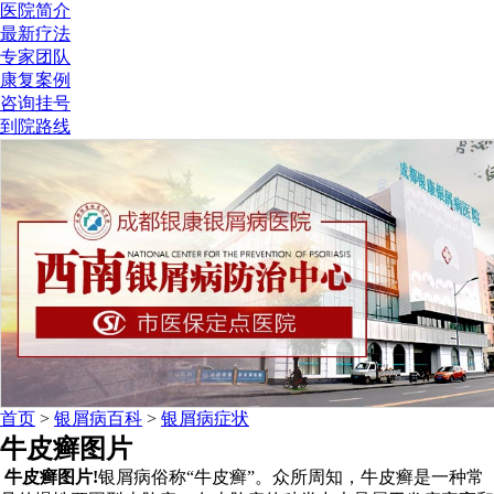
医院简介
最新疗法
专家团队
康复案例
咨询挂号
到院路线
首页
>
银屑病百科
>
银屑病症状
牛皮癣图片
牛皮癣图片!
银屑病俗称“牛皮癣”。众所周知，牛皮癣是一种常