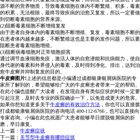
源不断的营养物质，导致毒素细胞在体内不断繁殖、积多，毒素
的积累，无法根除，最终导致疾病的治愈又复发，所以一定要做
到切断毒素细胞的营养来源。
(2)阻断毒素细胞不断增殖复发
由于患者自身体内的毒素细胞不断增殖、复发，毒素细胞不断的
在患者体内越来越多，不断繁殖这也是主要的发作问题，所以要
阻断患者毒素细胞增殖。
(3)阻断病毒细胞对正常细胞损害
通过调节血液细胞免疫，激活人体的自愈潜能和抗病能力，使自
身代谢的毒素和外界侵入的毒素，及时得到净化、排出，达到治
愈牛皮癣并抑制复发的目的。
牛皮癣图片!
上述的信息都是小编通过成都银康银屑病医院的专
家所了解到的，希望能够给广大的牛皮癣患者带来一定的帮助。
在此小编也提醒广大读者，在发现自身有类似症状的时候一定要
引起注意，及时去专业的医院确诊一下，以免造成更大的危害。
如果你想知道更多关于
牛皮癣的有效治疗方法
，你也可以直接拨
打成都银康银屑病医院的咨询电话 400-112-6766，也可以直接向
专家咨询。小编在此也祝愿广大患者能够早日摆脱银屑病的折
磨，早日康复。
上一篇：
牛皮癣症状
下一篇：
关节型牛皮癣有哪些症状