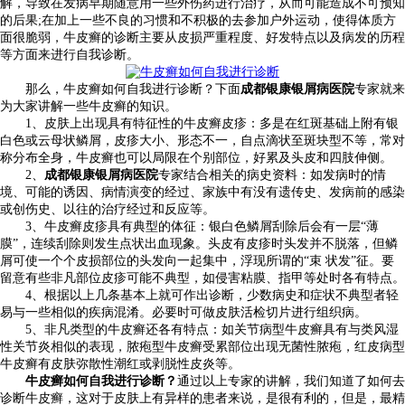
解，导致在发病早期随意用一些外伤药进行治疗，从而可能造成不可预知
的后果;在加上一些不良的习惯和不积极的去参加户外运动，使得体质方
面很脆弱，牛皮癣的诊断主要从皮损严重程度、好发特点以及病发的历程
等方面来进行自我诊断。
那么，牛皮癣如何自我进行诊断？下面
成都银康银屑病医院
专家就来
为大家讲解一些牛皮癣的知识。
1、皮肤上出现具有特征性的牛皮癣皮疹：多是在红斑基础上附有银
白色或云母状鳞屑，皮疹大小、形态不一，自点滴状至斑块型不等，常对
称分布全身，牛皮癣也可以局限在个别部位，好累及头皮和四肢伸侧。
2、
成都银康银屑病医院
专家结合相关的病史资料：如发病时的情
境、可能的诱因、病情演变的经过、家族中有没有遗传史、发病前的感染
或创伤史、以往的治疗经过和反应等。
3、牛皮癣皮疹具有典型的体征：银白色鳞屑刮除后会有一层“薄
膜”，连续刮除则发生点状出血现象。头皮有皮疹时头发并不脱落，但鳞
屑可使一个个皮损部位的头发向一起集中，浮现所谓的“束 状发”征。要
留意有些非凡部位皮疹可能不典型，如侵害粘膜、指甲等处时各有特点。
4、根据以上几条基本上就可作出诊断，少数病史和症状不典型者轻
易与一些相似的疾病混淆。必要时可做皮肤活检切片进行组织病。
5、非凡类型的牛皮癣还各有特点：如关节病型牛皮癣具有与类风湿
性关节炎相似的表现，脓疱型牛皮癣受累部位出现无菌性脓疱，红皮病型
牛皮癣有皮肤弥散性潮红或剥脱性皮炎等。
牛皮癣如何自我进行诊断？
通过以上专家的讲解，我们知道了如何去
诊断牛皮癣，这对于皮肤上有异样的患者来说，是很有利的，但是，最精