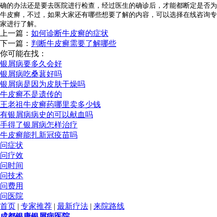
确的办法还是要去医院进行检查，经过医生的确诊后，才能都断定是否为
牛皮癣，不过，如果大家还有哪些想要了解的内容，可以选择在线咨询专
家进行了解。
上一篇：
如何诊断牛皮癣的症状
下一篇：
判断牛皮癣需要了解哪些
你可能在找：
银屑病要多久会好
银屑病吃桑葚好吗
银屑病是因为皮肤干燥吗
牛皮癣不是遗传的
王老祖牛皮癣药哪里卖多少钱
有银屑病病史的可以献血吗
手得了银屑病怎样治疗
牛皮癣能扎新冠疫苗吗
问症状
问疗效
问时间
问技术
问费用
问医院
首页
|
专家推荐
|
最新疗法
|
来院路线
成都银康银屑病医院