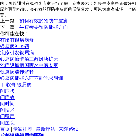
的，可以通过在线咨询专家进行了解，专家表示：如果牛皮癣患者做好相
应的预防措施，会有效的预防牛皮癣的反复复发，可以为患者减轻一些痛
苦。
上一篇：
如何有效的预防牛皮癣
下一篇：
牛皮癣要预防哪些方面
你可能在找：
有没有银屑病群
银屑病补充钙
疱疹引发银屑病
银屑病擦卡泊三醇斑块扩大
治疗银屑病国家名中医专家
银屑病遗传解释
银屑病哪些东西不能吃求明细
丁 软膏 银屑病
问症状
问疗效
问时间
问技术
问费用
问医院
首页
|
专家推荐
|
最新疗法
|
来院路线
成都银康银屑病医院