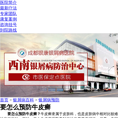
医院简介
最新疗法
专家团队
康复案例
咨询挂号
到院路线
首页
>
银屑病百科
>
银屑病预防
要怎么预防牛皮癣
要怎么预防牛皮癣？
牛皮癣隶属于皮肤科，也是皮肤病中相对比较难