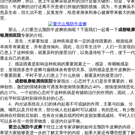
治疗的病种，所以，患上牛皮癣采取及时的治疗是最关键的，但是，专家
指出：牛皮癣的治疗还离不开患者们所做的预防措施，因为，牛皮癣虽不
危及生命，但久治不愈，反复发作，给患者身体和身心健康带来极大的痛
苦。
那么，人们要怎么预防牛皮癣疾病呢？下面我们一起看一下
成都银康
银屑病医院
专家的介绍。
1、首先，大家要知道，这种疾病是有一定的遗传因素的，根据临床
本病常有家庭史，并有遗传倾向。因此，在日常生活中，人们一旦发现自
己患上了这种疾病，就要及时的接受治疗，以免遗传给下一代，使下一代
重走自己的老路。
2、感染因素是影响这种疾病的重要因素之一，感染，有咽喉感染
史，发现很多患牛皮癣与扁桃体炎有密切关系。说明感染是患牛皮癣的一
个重要因素，平时不管人们患上了什么疾病，都要及时的接受治疗。
3、
成都银康银屑病医院
专家指出：心态对于人们是非常重要的，精
神创伤，激烈的情绪刺激可诱发和使病情加重的占40%，烦恼使病情恶化
的占37%。一个好的心态对于这种疾病是有辅助治疗的作用的，因此，人
们在平时应该时刻保持良好的心态。
4、内分泌系统在人们的体内起着不可或缺的作用，主要与妊娠、分
娩、哺乳以及月经有关，部分病人在妊娠时可以减轻，有的恶化，有少数
病例在经期前后加剧，也有在分娩后或闭经时皮损加重或减轻。平时人们
可以多补充一些营养物质，促进内分泌平衡。
要怎么预防牛皮癣？
经过上述专家讲解的如何去预防牛皮癣的内容，
希望大家能够更进一步的了解文章中的内容，如果大家还有哪些想要了解