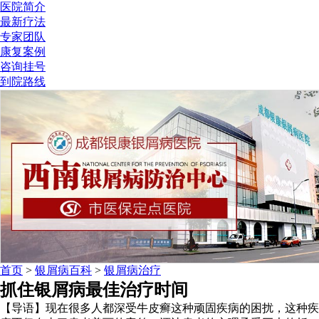
医院简介
最新疗法
专家团队
康复案例
咨询挂号
到院路线
首页
>
银屑病百科
>
银屑病治疗
抓住银屑病最佳治疗时间
【导语】现在很多人都深受牛皮癣这种顽固疾病的困扰，这种疾