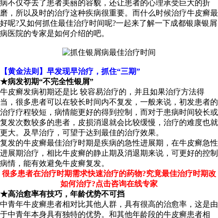
病不仅夺去了患者美丽的容貌，还让患者的心理承受巨大的折
磨，所以及时的治疗这种疾病很重要。而什么时候治疗牛皮癣最
好呢?又如何抓住最佳治疗时间呢?一起来了解一下成都银康银屑
病医院的专家是如何介绍的吧。
【黄金法则】早发现早治疗，抓住“三期”
★病发初期“不完全性银屑”
牛皮癣发病初期还是比 较容易治疗的，并且如果治疗方法得
当，很多患者可以在较长时间内不复发，一般来说，初发患者的
治疗疗程较短，病情能更好的得到控制，而对于患病时间较长或
复发次数较多的患者，皮损消退就会比较缓慢，治疗的难度也就
更大。及早治疗，可望于达到最佳的治疗效果。
复发的牛皮癣最佳治疗时期是疾病的急性进展期，在牛皮癣急性
进展期治疗，相比牛皮癣的静止期及消退期来说，可更好的控制
病情，能有效避免牛皮癣复发。
很
多患者在治疗时期需求快速治疗的药物?究竟最佳治疗时期改
如何治疗?点击咨询在线专家
★高治愈率有技巧，年龄优势不可挡
中青年牛皮癣患者相对比其他人群，具有很高的治愈率，这是由
于中青年本身具有独特的优势。和其他年龄段的牛皮癣患者相