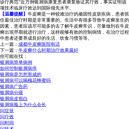
诊疗典范”近万例银屑病康复患者康复验证其疗效，事实证明该
项技术临床疗效达到国际领先水平。
【温馨提醒】
牛皮癣是一种较难治疗的顽固性皮肤疾病，患者抓
住最佳治疗时期是非常重要的。生活中有很多导致牛皮癣发生的
因素，患者应该尽可能多的去了解牛皮癣常识，尽量做到在牛皮
癣出现早期就进行治疗，这样能够有效的控制病情，在治疗过程
中患者还要养成良好的生活、饮食习惯等等。
上一篇：
成都牛皮癣医院电话
下一篇：
牛皮癣什么时期治疗效果最好
你可能在找：
银屑病简单病例
如何控制银屑病痒
银屑病是怎想形成的
银屑病可以喝槐花蜂蜜吗
银屑病广告药
银屑病分级
银屑病皮损白
银屑病脸上为什么会长
问症状
问疗效
问时间
问技术