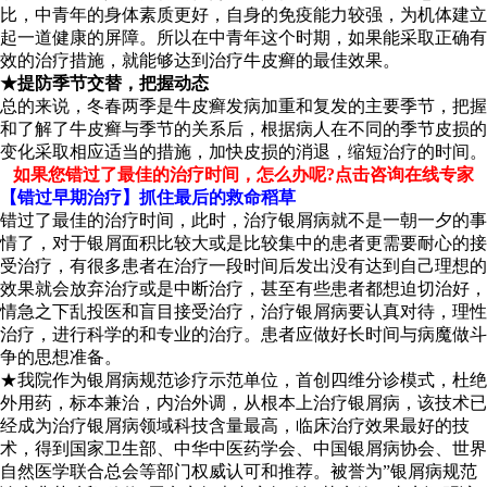
比，中青年的身体素质更好，自身的免疫能力较强，为机体建立
起一道健康的屏障。所以在中青年这个时期，如果能采取正确有
效的治疗措施，就能够达到治疗牛皮癣的最佳效果。
★提防季节交替，把握动态
总的来说，冬春两季是牛皮癣发病加重和复发的主要季节，把握
和了解了牛皮癣与季节的关系后，根据病人在不同的季节皮损的
变化采取相应适当的措施，加快皮损的消退，缩短治疗的时间。
如果您错过了最佳的治疗时间，怎么办呢?点击咨询在线专家
【错过早期治疗】抓住最后的救命稻草
错过了最佳的治疗时间，此时，治疗银屑病就不是一朝一夕的事
情了，对于银屑面积比较大或是比较集中的患者更需要耐心的接
受治疗，有很多患者在治疗一段时间后发出没有达到自己理想的
效果就会放弃治疗或是中断治疗，甚至有些患者都想迫切治好，
情急之下乱投医和盲目接受治疗，治疗银屑病要认真对待，理性
治疗，进行科学的和专业的治疗。患者应做好长时间与病魔做斗
争的思想准备。
★我院作为银屑病规范诊疗示范单位，首创四维分诊模式，杜绝
外用药，标本兼治，内治外调，从根本上治疗银屑病，该技术已
经成为治疗银屑病领域科技含量最高，临床治疗效果最好的技
术，得到国家卫生部、中华中医药学会、中国银屑病协会、世界
自然医学联合总会等部门权威认可和推荐。被誉为”银屑病规范