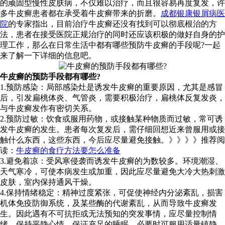
的顽固型慢性皮肤病，不仅难以治疗，而且很容易再度复发，许
多牛皮癣患者都在承受着牛皮癣带来的折磨。
成都银康银屑病医
院
的专家指出，目前治疗牛皮癣还没有找到可以彻底根治的方
法，患者在接受医院正规治疗的同时还应该积极的做好自身的护
理工作，那么在日常生活中都有哪些预防牛皮癣的手段呢?一起
来了解一下详细的信息吧。
牛皮癣的预防手段都有哪些?
1.预防感染：局部感染灶是诱发牛皮癣的重要原因，尤其是感冒
后，引发扁桃体炎、气管炎，需要积极治疗，扁桃体反复发炎，
与牛皮癣发作有密切关系。
2.预防过敏：饮食或服用药物，或接触某种物质而过敏，常可诱
发牛皮癣的发生。患者每次复发后，需仔细回想近来曾服用或接
触什么东西，这些东西，今后应尽量避免接触。》》》》推荐阅
读：
牛皮癣的食疗方法要怎么准备
3.避免着凉：受风寒侵袭而诱发牛皮癣的为数较多。环境潮湿、
天气寒冷，可使本病发生或加重，因此应尽量避免大冷大热刺激
皮肤，室内保持通风干燥。
4.保持情绪稳定：精神过度紧张，可促使神经内分泌紊乱，损害
机体免疫防御系统，及某些酶的代谢紊乱，从而导致牛皮癣发
生。因此遇有不可抗拒或无法预知的突发事情，应尽量控制情
绪，保持平静心情，保证充足的睡眠，必要时可服用适量镇静