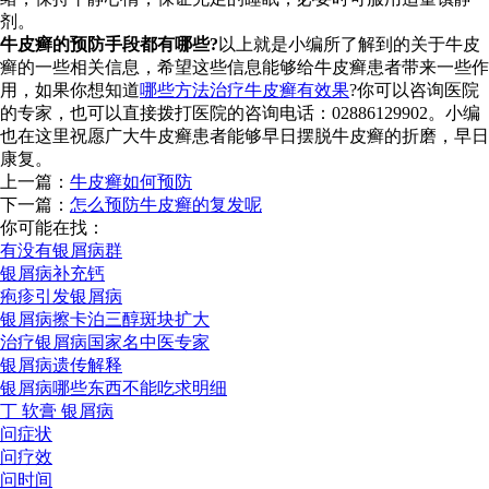
剂。
牛皮癣的预防手段都有哪些?
以上就是小编所了解到的关于牛皮
癣的一些相关信息，希望这些信息能够给牛皮癣患者带来一些作
用，如果你想知道
哪些方法治疗牛皮癣有效果
?你可以咨询医院
的专家，也可以直接拨打医院的咨询电话：02886129902。小编
也在这里祝愿广大牛皮癣患者能够早日摆脱牛皮癣的折磨，早日
康复。
上一篇：
牛皮癣如何预防
下一篇：
怎么预防牛皮癣的复发呢
你可能在找：
有没有银屑病群
银屑病补充钙
疱疹引发银屑病
银屑病擦卡泊三醇斑块扩大
治疗银屑病国家名中医专家
银屑病遗传解释
银屑病哪些东西不能吃求明细
丁 软膏 银屑病
问症状
问疗效
问时间