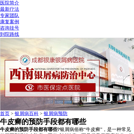
医院简介
最新疗法
专家团队
康复案例
咨询挂号
到院路线
首页
>
银屑病百科
>
银屑病预防
牛皮癣的预防手段都有哪些
牛皮癣的预防手段都有哪些?
银屑病俗称“牛皮癣”，是一种常见