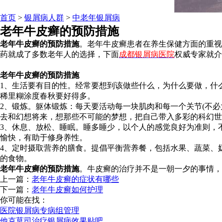
首页
>
银屑病人群
>
中老年银屑病
老年牛皮癣的预防措施
老年牛皮癣的预防措施
。老年牛皮癣患者在养生保健方面的重视
药就成了多数老年人的选择，下面
成都银屑病医院
权威专家就介
老年牛皮癣的预防措施
1、生活要有目的性。经常要想到该做些什么，为什么要做，什
稀里糊涂度春秋要好得多。
2、锻炼。躯体锻炼：每天要活动每一块肌肉和每一个关节(不
去和幻想将来，想那些不可能的梦想，把自己带入多彩的科幻世
3、休息、放松、睡眠。睡多睡少，以个人的感觉良好为准则，
愉快，有助于修身养性。
4、定时摄取营养的膳食。提倡平衡营养餐，包括水果、蔬菜、
的食物。
老年牛皮癣的预防措施
。牛皮癣的治疗并不是一朝一夕的事情，
上一篇：
老年牛皮癣的症状有哪些
下一篇：
老年牛皮癣如何护理
你可能在找：
医院银屑病专病组管理
他克莫司治疗银屑病效果贴吧