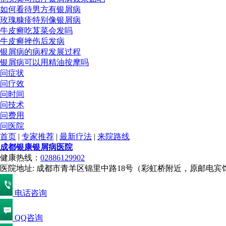
如何看待男方有银屑病
玫瑰糠疹特别像银屑病
牛皮癣吃芨菜会发吗
牛皮癣挫伤后发病
银屑病的病程发展过程
银屑病可以用精油按摩吗
问症状
问疗效
问时间
问技术
问费用
问医院
首页
|
专家推荐
|
最新疗法
|
来院路线
成都银康银屑病医院
健康热线：
02886129902
医院地址: 成都市青羊区锦里中路18号（彩虹桥附近，原邮电宾
电话咨询
QQ咨询