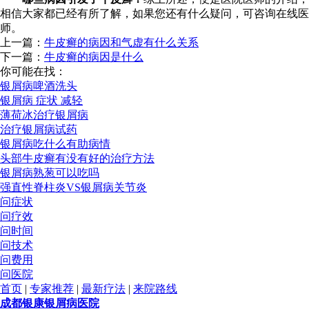
相信大家都已经有所了解，如果您还有什么疑问，可咨询在线医
师。
上一篇：
牛皮癣的病因和气虚有什么关系
下一篇：
牛皮癣的病因是什么
你可能在找：
银屑病啤酒洗头
银屑病 症状 减轻
薄荷冰治疗银屑病
治疗银屑病试药
银屑病吃什么有助病情
头部牛皮癣有没有好的治疗方法
银屑病熟葱可以吃吗
强直性脊柱炎VS银屑病关节炎
问症状
问疗效
问时间
问技术
问费用
问医院
首页
|
专家推荐
|
最新疗法
|
来院路线
成都银康银屑病医院