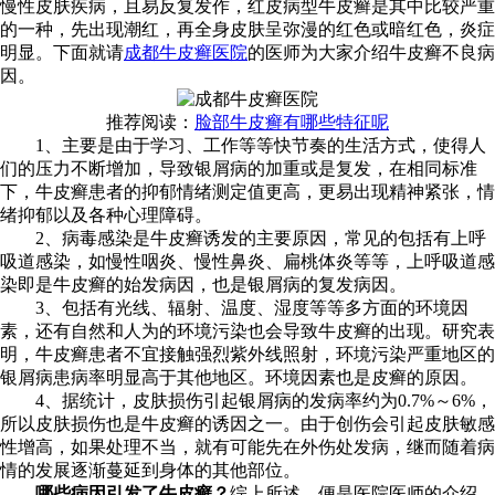
慢性皮肤疾病，且易反复发作，红皮病型牛皮癣是其中比较严重
的一种，先出现潮红，再全身皮肤呈弥漫的红色或暗红色，炎症
明显。下面就请
成都牛皮癣医院
的医师为大家介绍牛皮癣不良病
因。
推荐阅读：
脸部牛皮癣有哪些特征呢
1、主要是由于学习、工作等等快节奏的生活方式，使得人
们的压力不断增加，导致银屑病的加重或是复发，在相同标准
下，牛皮癣患者的抑郁情绪测定值更高，更易出现精神紧张，情
绪抑郁以及各种心理障碍。
2、病毒感染是牛皮癣诱发的主要原因，常见的包括有上呼
吸道感染，如慢性咽炎、慢性鼻炎、扁桃体炎等等，上呼吸道感
染即是牛皮癣的始发病因，也是银屑病的复发病因。
3、包括有光线、辐射、温度、湿度等等多方面的环境因
素，还有自然和人为的环境污染也会导致牛皮癣的出现。研究表
明，牛皮癣患者不宜接触强烈紫外线照射，环境污染严重地区的
银屑病患病率明显高于其他地区。环境因素也是皮癣的原因。
4、据统计，皮肤损伤引起银屑病的发病率约为0.7%～6%，
所以皮肤损伤也是牛皮癣的诱因之一。由于创伤会引起皮肤敏感
性增高，如果处理不当，就有可能先在外伤处发病，继而随着病
情的发展逐渐蔓延到身体的其他部位。
哪些病因引发了牛皮癣？
综上所述，便是医院医师的介绍，