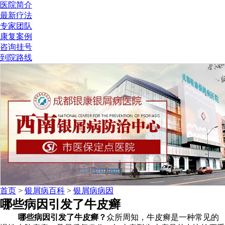
医院简介
最新疗法
专家团队
康复案例
咨询挂号
到院路线
首页
>
银屑病百科
>
银屑病病因
哪些病因引发了牛皮癣
哪些病因引发了牛皮癣？
众所周知，牛皮癣是一种常见的