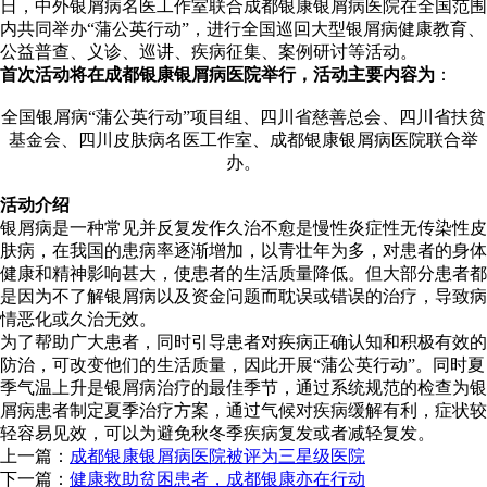
日，中外银屑病名医工作室联合成都银康银屑病医院在全国范围
内共同举办“蒲公英行动”，进行全国巡回大型银屑病健康教育、
公益普查、义诊、巡讲、疾病征集、案例研讨等活动。
首次活动将在成都银康银屑病医院举行，活动主要内容为
：
全国银屑病“蒲公英行动”项目组、四川省慈善总会、四川省扶贫
基金会、四川皮肤病名医工作室、成都银康银屑病医院联合举
办。
活动介绍
银屑病是一种常见并反复发作久治不愈是慢性炎症性无传染性皮
肤病，在我国的患病率逐渐增加，以青壮年为多，对患者的身体
健康和精神影响甚大，使患者的生活质量降低。但大部分患者都
是因为不了解银屑病以及资金问题而耽误或错误的治疗，导致病
情恶化或久治无效。
为了帮助广大患者，同时引导患者对疾病正确认知和积极有效的
防治，可改变他们的生活质量，因此开展“蒲公英行动”。同时夏
季气温上升是银屑病治疗的最佳季节，通过系统规范的检查为银
屑病患者制定夏季治疗方案，通过气候对疾病缓解有利，症状较
轻容易见效，可以为避免秋冬季疾病复发或者减轻复发。
上一篇：
成都银康银屑病医院被评为三星级医院
下一篇：
健康救助贫困患者，成都银康亦在行动