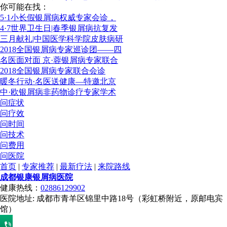
你可能在找：
5·1小长假银屑病权威专家会诊，
4·7世界卫生日|春季银屑病抗复发
三月献礼|中国医学科学院皮肤病研
2018全国银屑病专家巡诊团——四
名医面对面 京·蓉银屑病专家联合
2018全国银屑病专家联合会诊
暖冬行动·名医送健康—特邀北京
中·欧银屑病非药物诊疗专家学术
问症状
问疗效
问时间
问技术
问费用
问医院
首页
|
专家推荐
|
最新疗法
|
来院路线
成都银康银屑病医院
健康热线：
02886129902
医院地址: 成都市青羊区锦里中路18号（彩虹桥附近，原邮电宾
馆）