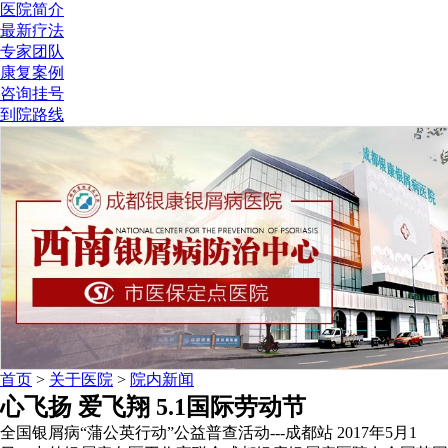
医院简介
最新疗法
专家团队
康复案例
咨询挂号
到院路线
首页
>
关于医院
>
院内新闻
心飞扬 爱飞翔 5.1国际劳动节
全国银屑病“蒲公英行动”公益普查活动---成都站 2017年5月1