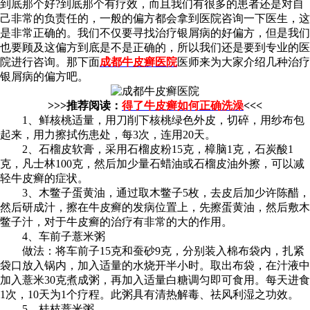
到底那个好?到底那个有疗效，而且我们有很多的患者还是对自
己非常的负责任的，一般的偏方都会拿到医院咨询一下医生，这
是非常正确的。我们不仅要寻找治疗银屑病的好偏方，但是我们
也要顾及这偏方到底是不是正确的，所以我们还是要到专业的医
院进行咨询。那下面
成都牛皮癣医院
医师来为大家介绍几种治疗
银屑病的偏方吧。
>>>推荐阅读：
得了牛皮癣如何正确洗澡
<<<
1、鲜核桃适量，用刀削下核桃绿色外皮，切碎，用纱布包
起来，用力擦拭伤患处，每3次，连用20天。
2、石榴皮软膏，采用石榴皮粉15克，樟脑1克，石炭酸1
克，凡士林100克，然后加少量石蜡油或石榴皮油外擦，可以减
轻牛皮癣的症状。
3、木鳖子蛋黄油，通过取木鳖子5枚，去皮后加少许陈醋，
然后研成汁，擦在牛皮癣的发病位置上，先擦蛋黄油，然后敷木
鳖子汁，对于牛皮癣的治疗有非常的大的作用。
4、车前子薏米粥
做法：将车前子15克和蚕砂9克，分别装入棉布袋内，扎紧
袋口放入锅内，加入适量的水烧开半小时。取出布袋，在汁液中
加入薏米30克煮成粥，再加入适量白糖调匀即可食用。每天进食
1次，10天为1个疗程。此粥具有清热解毒、祛风利湿之功效。
5、桂枝薏米粥