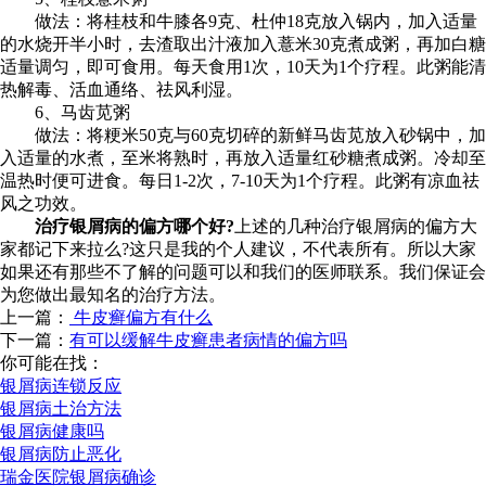
做法：将桂枝和牛膝各9克、杜仲18克放入锅内，加入适量
的水烧开半小时，去渣取出汁液加入薏米30克煮成粥，再加白糖
适量调匀，即可食用。每天食用1次，10天为1个疗程。此粥能清
热解毒、活血通络、祛风利湿。
6、马齿苋粥
做法：将粳米50克与60克切碎的新鲜马齿苋放入砂锅中，加
入适量的水煮，至米将熟时，再放入适量红砂糖煮成粥。冷却至
温热时便可进食。每日1-2次，7-10天为1个疗程。此粥有凉血祛
风之功效。
治疗银屑病的偏方哪个好?
上述的几种治疗银屑病的偏方大
家都记下来拉么?这只是我的个人建议，不代表所有。所以大家
如果还有那些不了解的问题可以和我们的医师联系。我们保证会
为您做出最知名的治疗方法。
上一篇：
牛皮癣偏方有什么
下一篇：
有可以缓解牛皮癣患者病情的偏方吗
你可能在找：
银屑病连锁反应
银屑病土治方法
银屑病健康吗
银屑病防止恶化
瑞金医院银屑病确诊