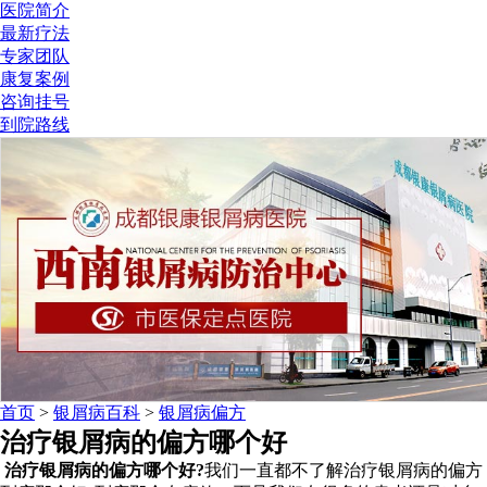
医院简介
最新疗法
专家团队
康复案例
咨询挂号
到院路线
首页
>
银屑病百科
>
银屑病偏方
治疗银屑病的偏方哪个好
治疗银屑病的偏方哪个好?
我们一直都不了解治疗银屑病的偏方