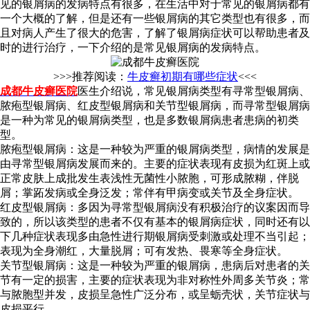
见的银屑病的发病特点有很多，在生活中对于常见的银屑病都有
一个大概的了解，但是还有一些银屑病的其它类型也有很多，而
且对病人产生了很大的危害，了解了银屑病症状可以帮助患者及
时的进行治疗，一下介绍的是常见银屑病的发病特点。
>>>推荐阅读：
牛皮癣初期有哪些症状
<<<
成都牛皮癣医院
医生介绍说，常见银屑病类型有寻常型银屑病、
脓疱型银屑病、红皮型银屑病和关节型银屑病，而寻常型银屑病
是一种为常见的银屑病类型，也是多数银屑病患者患病的初类
型。
脓疱型银屑病：这是一种较为严重的银屑病类型，病情的发展是
由寻常型银屑病发展而来的。主要的症状表现有皮损为红斑上或
正常皮肤上成批发生表浅性无菌性小脓胞，可形成脓糊，伴脱
屑；掌跖发病或全身泛发；常伴有甲病变或关节及全身症状。
红皮型银屑病：多因为寻常型银屑病没有积极治疗的议案因而导
致的，所以该类型的患者不仅有基本的银屑病症状，同时还有以
下几种症状表现多由急性进行期银屑病受刺激或处理不当引起；
表现为全身潮红，大量脱屑；可有发热、畏寒等全身症状。
关节型银屑病：这是一种较为严重的银屑病，患病后对患者的关
节有一定的损害，主要的症状表现为非对称性外周多关节炎；常
与脓胞型并发，皮损呈急性广泛分布，或呈蛎壳状，关节症状与
皮损平行。