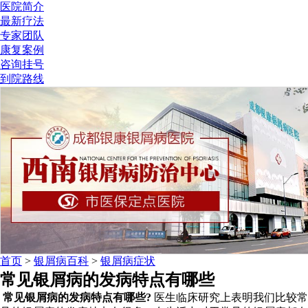
医院简介
最新疗法
专家团队
康复案例
咨询挂号
到院路线
首页
>
银屑病百科
>
银屑病症状
常见银屑病的发病特点有哪些
常见银屑病的发病特点有哪些?
医生临床研究上表明我们比较常