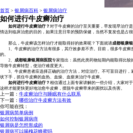
首页
>
银屑病百科
>
银屑病治疗
如何进行牛皮癣治疗
如何进行牛皮癣治疗？
对于牛皮癣的治疗至关重要，早发现早治疗是
情达到临床治愈的目的，如果注意日常的预防保健，当然不复发也是占很
那么，牛皮癣该怎样治疗才能取得好的效果呢？下面就请
成都银康银
1、牛皮癣的治疗方法有很多，其疗效参差不齐。目前，很多牛皮癣患
的。
2、
成都银康银屑病医院
专家指出：虽然此类药物短期内能取得比较
导致牛皮癣转型，使治疗难度更大。
3、牛皮癣患者应选择正确的治疗方法，对症治疗。不可盲目进行，避
状下手，抓住牛皮癣的血热、血燥、血瘀来治疗牛皮癣。
如何进行牛皮癣治疗？
相信通过上面专家讲解的一些介绍，大家对于
这样才能更快更好地治愈牛皮癣，摆脱牛皮癣带来的困扰以及伤害。
上一篇：
牛皮癣治疗与睡眠有什么联系
下一篇：
哪些治疗牛皮癣方法有效
你可能在找：
银屑病简单病例
如何控制银屑病痒
银屑病是怎想形成的
银屑病可以喝槐花蜂蜜吗