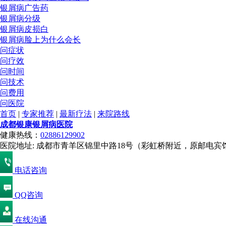
银屑病广告药
银屑病分级
银屑病皮损白
银屑病脸上为什么会长
问症状
问疗效
问时间
问技术
问费用
问医院
首页
|
专家推荐
|
最新疗法
|
来院路线
成都银康银屑病医院
健康热线：
02886129902
医院地址: 成都市青羊区锦里中路18号（彩虹桥附近，原邮电宾
电话咨询
QQ咨询
在线沟通