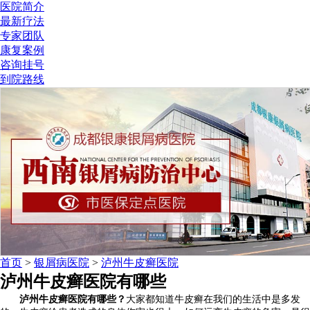
医院简介
最新疗法
专家团队
康复案例
咨询挂号
到院路线
首页
>
银屑病医院
>
泸州牛皮癣医院
泸州牛皮癣医院有哪些
泸州牛皮癣医院有哪些？
大家都知道牛皮癣在我们的生活中是多发