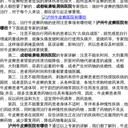
的，牛皮癣给患者造成的身体伤害也很大，如何远离牛皮癣的危害，是很
多人都想要了解的，
成都银康银屑病医院
专家指出：做好牛皮癣的预防和
治疗，对于每个人来说，都应该引起足够重视。
那么，治疗牛皮癣药物的使用注意事项有哪些呢？
泸州牛皮癣医院有
哪些？
下面就是专家的讲解。
第一、注意不能自行用药有的患者以为“久病自成医”，就凭感觉自行
增减药量或种类，就像头痛发烧时就自行使用头痛片、退烧药等。专家指
出，这样做容易掩盖病情，延误诊断，影响治疗。所以患者应及时就医，
对牛皮癣药物的选择要慎重。
第二、
成都银康银屑病医院
的专家讲解：注意不能长时间、大剂量用
药牛皮癣患者肾脏的排泄功能降低，肝脏对药物代谢速度的减慢，长时
间、大剂量用药，容易引起蓄积中毒，或者产生对药物的依赖性、成瘾
性。所以，患者用药时间和剂量都要遵循医嘱。
第三、注意不能用强效药、刺激药有些牛皮癣患者想尽快摆脱疾病的
困扰，或者是防止牛皮癣的复发，从各种渠道、各地方求购特效药来用。
牛皮癣患者气虚体弱，对于剧烈的药物常因抗不住而发生虚脱、休克等危
险;并且，很多含激素类药物往往具有毒副作用。因此，牛皮癣患者用
药，应以药性温和为主，适宜用中药调养，西药急救。
第四、注意不能重复用药患者身体不适时，常伴有多种慢性疾病，他
们四处求医，同时服用治疗各种慢性疾病的药物，加重了药物的不良反
应。牛皮癣患者在就医时，应告诉医生正在治疗的疾病和已在服用的牛皮
癣药物，减少重复用药，降低药物毒副反应。
泸州牛皮癣医院有哪些？
通过以上专家的讲解，我们都了解到，牛皮