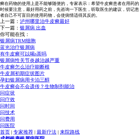
癣在药物的使用上是不能够随便的，专家表示：希望牛皮癣患者在用药的
时候要注意，最好用药之前，先咨询一下医生，听取医生的建议，切记患
者自己不可盲目的使用药物，会使病情适得其反的。
上一篇：
泸州哪里治牛皮癣最好
下一篇：
银屑病 出血
你可能在找：
银屑病TRM细胞
蓝光治疗银屑病
有牛皮癣可以喝s茶吗
银屑病性关节炎越治越严重
牛皮癣怎么治疗能断根
牛皮屑初期症状图片
孕妇银屑病用卡泊三醇
牛皮癣会不会遗传？生物制剂能治
问症状
问疗效
问时间
问技术
问费用
问医院
首页
|
专家推荐
|
最新疗法
|
来院路线
成都银康银屑病医院