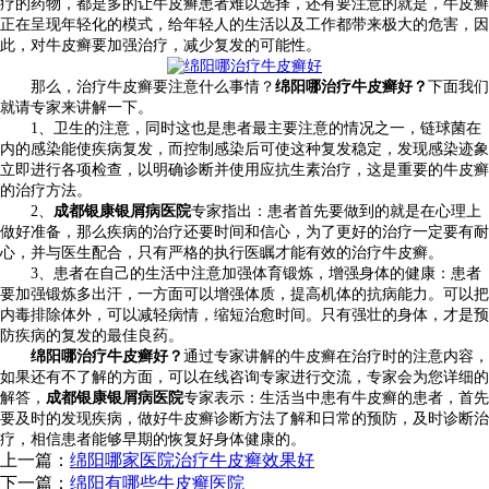
疗的药物，都是多的让牛皮癣患者难以选择，还有要注意的就是，牛皮癣
正在呈现年轻化的模式，给年轻人的生活以及工作都带来极大的危害，因
此，对牛皮癣要加强治疗，减少复发的可能性。
那么，治疗牛皮癣要注意什么事情？
绵阳哪治疗牛皮癣好？
下面我们
就请专家来讲解一下。
1、卫生的注意，同时这也是患者最主要注意的情况之一，链球菌在
内的感染能使疾病复发，而控制感染后可使这种复发稳定，发现感染迹象
立即进行各项检查，以明确诊断并使用应抗生素治疗，这是重要的牛皮癣
的治疗方法。
2、
成都银康银屑病医院
专家指出：患者首先要做到的就是在心理上
做好准备，那么疾病的治疗还要时间和信心，为了更好的治疗一定要有耐
心，并与医生配合，只有严格的执行医瞩才能有效的治疗牛皮癣。
3、患者在自己的生活中注意加强体育锻炼，增强身体的健康：患者
要加强锻炼多出汗，一方面可以增强体质，提高机体的抗病能力。可以把
内毒排除体外，可以减轻病情，缩短治愈时间。只有强壮的身体，才是预
防疾病的复发的最佳良药。
绵阳哪治疗牛皮癣好？
通过专家讲解的牛皮癣在治疗时的注意内容，
如果还有不了解的方面，可以在线咨询专家进行交流，专家会为您详细的
解答，
成都银康银屑病医院
专家表示：生活当中患有牛皮癣的患者，首先
要及时的发现疾病，做好牛皮癣诊断方法了解和日常的预防，及时诊断治
疗，相信患者能够早期的恢复好身体健康的。
上一篇：
绵阳哪家医院治疗牛皮癣效果好
下一篇：
绵阳有哪些牛皮癣医院