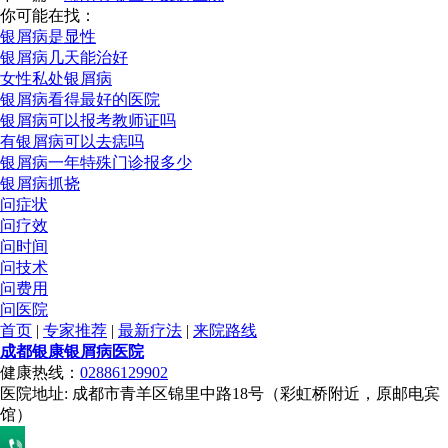
你可能在找：
银屑病是显性
银屑病几天能治好
女性私处银屑病
银屑病看得最好的医院
银屑病可以报考教师证吗
有银屑病可以去痣吗
银屑病一年特殊门诊报多少
银屑病抓挠
问症状
问疗效
问时间
问技术
问费用
问医院
首页
|
专家推荐
|
最新疗法
|
来院路线
成都银康银屑病医院
健康热线：
02886129902
医院地址: 成都市青羊区锦里中路18号（彩虹桥附近，原邮电宾
馆）