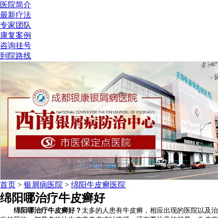
医院简介
最新疗法
专家团队
康复案例
咨询挂号
到院路线
首页
>
银屑病医院
>
绵阳牛皮癣医院
绵阳哪治疗牛皮癣好
绵阳哪治疗牛皮癣好？
太多的人患有牛皮癣，相应出现的医院以及治