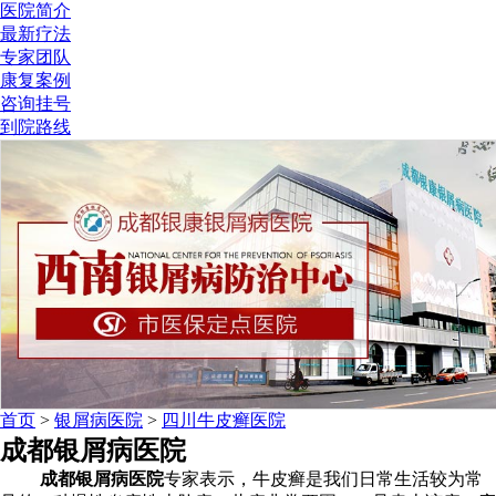
医院简介
最新疗法
专家团队
康复案例
咨询挂号
到院路线
首页
>
银屑病医院
>
四川牛皮癣医院
成都银屑病医院
成都银屑病医院
专家表示，牛皮癣是我们日常生活较为常