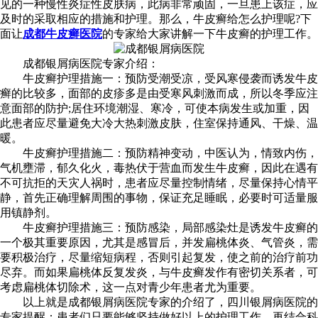
见的一种慢性炎症性皮肤病，此病非常顽固，一旦患上该症，应
及时的采取相应的措施和护理。那么，牛皮癣给怎么护理呢?下
面让
成都牛皮癣医院
的专家给大家讲解一下牛皮癣的护理工作。
成都银屑病医院专家介绍：
牛皮癣护理措施一：预防受潮受凉，受风寒侵袭而诱发牛皮
癣的比较多，面部的皮疹多是由受寒风刺激而成，所以冬季应注
意面部的防护;居住环境潮湿、寒冷，可使本病发生或加重，因
此患者应尽量避免大冷大热刺激皮肤，住室保持通风、干燥、温
暖。
牛皮癣护理措施二：预防精神变动，中医认为，情致内伤，
气机壅滞，郁久化火，毒热伏于营血而发生牛皮癣，因此在遇有
不可抗拒的天灾人祸时，患者应尽量控制情绪，尽量保持心情平
静，首先正确理解周围的事物，保证充足睡眠，必要时可适量服
用镇静剂。
牛皮癣护理措施三：预防感染，局部感染灶是诱发牛皮癣的
一个极其重要原因，尤其是感冒后，并发扁桃体炎、气管炎，需
要积极治疗，尽量缩短病程，否则引起复发，使之前的治疗前功
尽弃。而如果扁桃体反复发炎，与牛皮癣发作有密切关系者，可
考虑扁桃体切除术，这一点对青少年患者尤为重要。
以上就是成都银屑病医院专家的介绍了，四川银屑病医院的
专家提醒：患者们只要能够坚持做好以上的护理工作，再结合科