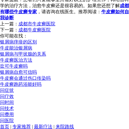
学的治疗方法，治愈牛皮癣还是很容易的。如果您还想了解
成都
有哪些牛皮癣专家
，请咨询在线医生。推荐阅读：
牛皮癣如何自
我诊断
上一篇：
成都市牛皮癣医院
下一篇：
成都牛皮癣医院
你可能在找：
银屑病痒疹的区别
牛皮能治银屑病
银屑病与甲状腺的关系
牛皮癣医治方法
盐可牛皮癣吗
银屑病自愈可信吗
牛皮癣会通过伤口传染吗
牛皮癣跑药浴能好吗
问症状
问疗效
问时间
问技术
问费用
问医院
首页
|
专家推荐
|
最新疗法
|
来院路线