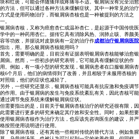
块和红斑，可能会伴随瘙痒或疼痛等不适。银屑病没有完全治愈
的方法，但可以通过各种方法来缓解症状。其中一种常见的治疗
方式是使用药物治疗，而银屑病杏核也是一种被提到的方法之
一。
银屑病杏核，又称为癌愈杏仁或温补杏仁，是起源于中国传统医
学中的一种药用杏仁。据传它具有消除风热、润肺止咳、养颜美
容等功效，并据说对皮肤病有一定的治疗作
成都治疗银屑病医院
指出，用。那么银屑病杏核能用吗？
首先，需要明确的是，目前没有证据表明银屑病杏核能够治愈银
屑病。然而，一些初步的研究表明，它可能具有缓解症状的作
用。例如，有一项小型的研究发现，银屑病患者在口服银屑病杏
核6个月后，他们的病情得到了改善，并且相较于未服用杏核的
对照组，他们的症状也减轻了。
另外，一些研究还显示，银屑病杏核可能具有抗应激和免疫调节
的作用。由于银屑病的发生与免疫系统紊乱有关，因此杏核可能
通过调节免疫系统来缓解银屑病症状。
但需要指出的是，目前关于银屑病杏核治疗的研究还很有限，因
此需要进行更多的研究来确定其疗效和安全性。同时，如果想要
使用银屑病杏核作为治疗方法，也应该先咨询医生的建议，并严
格按照使用说明进行使用。
除了银屑病杏核，还有其他一些相对传统的替代方法，例如鱼腥
草、乌骨鸡汤等，也被认为可以起到一定的改善作用。但同样