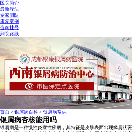
医院简介
最新疗法
专家团队
康复案例
咨询挂号
到院路线
首页
>
银屑病百科
>
银屑病常识
银屑病杏核能用吗
银屑病是一种慢性炎症性疾病，其特征是皮肤表面出现鳞屑状斑