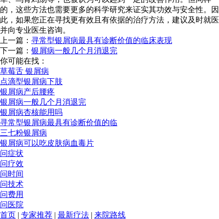
的，这些方法也需要更多的科学研究来证实其功效与安全性。因
此，如果您正在寻找更有效且有依据的治疗方法，建议及时就医
并向专业医生咨询。
上一篇：
寻常型银屑病最具有诊断价值的临床表现
下一篇：
银屑病一般几个月消退完
你可能在找：
草莓舌 银屑病
点滴型银屑病下肢
银屑病产后腰疼
银屑病一般几个月消退完
银屑病杏核能用吗
寻常型银屑病最具有诊断价值的临
三七粉银屑病
银屑病可以吃皮肤病血毒片
问症状
问疗效
问时间
问技术
问费用
问医院
首页
|
专家推荐
|
最新疗法
|
来院路线