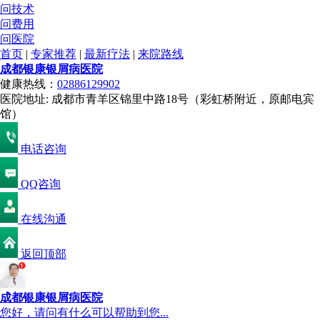
问技术
问费用
问医院
首页
|
专家推荐
|
最新疗法
|
来院路线
成都银康银屑病医院
健康热线：
02886129902
医院地址: 成都市青羊区锦里中路18号（彩虹桥附近，原邮电宾
馆）
电话咨询
QQ咨询
在线沟通
返回顶部
成都银康银屑病医院
您好，请问有什么可以帮助到您...