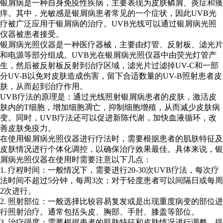
银屑病是一种自身免疫性疾病，主要表现为皮肤鳞屑、炎症和瘙
痒。其中，光敏感是银屑病患者常见的一个症状，因此UVB光
疗被广泛应用于银屑病的治疗。UVB光线可以通过银屑病光照
仪器被患者接受。
银屑病光照仪器是一种医疗器械，主要由灯管、反射板、滤光片
和电源等部分组成。UVB光在银屑病光照仪器中由荧光灯管产
生，然后被反射板反射到治疗区域，滤光片过滤掉UV-C和一部
分UV-B以免对皮肤造成伤害，留下合适数量的UV-B照射患者皮
肤，从而起到治疗作用。
UVB疗法的原理是：通过光线照射银屑病患者的皮肤，激活皮
肤内的T细胞，增加细胞凋亡，抑制细胞增殖，从而减少皮肤病
变。同时，UVB疗法还可以促进新陈代谢，加快血液循环，改
善皮肤免疫力。
在使用银屑病光照仪器进行疗法时，需要根据患者的肌肤特征及
皮肤情况进行个体化调控，以确保治疗效果最佳。具体来说，银
屑病光照仪器在使用时需要注意以下几点：
1. 疗程时间：一般情况下，需要进行20-30次UVB疗法，每次疗
法时间不超过5分钟，每周3次；对于轻度患者可以间隔日或每周
2次进行。
2. 照射部位：一般选择比较容易复发或是出现重度病变的部位进
行照射治疗。通常包括头皮、胸部、手肘、膝盖等部位。
3. 治疗强度：需要根据患者的肌肤特征和皮肤情况进行调整，提