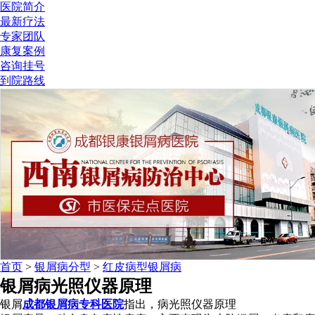
医院简介
最新疗法
专家团队
康复案例
咨询挂号
到院路线
首页
>
银屑病分型
>
红皮病型银屑病
银屑病光照仪器原理
银屑
成都银屑病专科医院
指出，病光照仪器原理