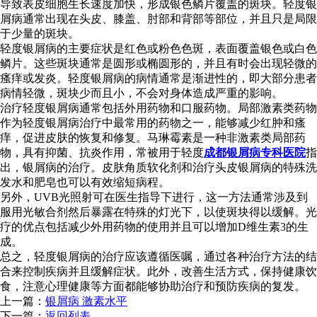
导致表皮细胞生长速度加快，形成银色鳞片覆盖的斑块。轻度银
屑病通常出现在头皮、膝盖、肘部和背部等部位，并且只是局限
于少量的斑块。
轻度银屑病的主要症状是红色或粉色色斑，表面覆盖银色或白色
鳞片。这些斑块通常是圆形或椭圆形的，并且有时会出现轻微的
瘙痒或发炎。轻度银屑病的病情通常是渐进性的，即大部分患者
病情轻微，斑块少而且小，不会对身体造成严重的影响。
治疗轻度银屑病通常包括外用药物和口服药物。局部激素类药物
作为轻度银屑病治疗中最常用的药物之一，能够减少红肿和瘙
痒，促进皮肤的恢复和修复。马琳霉素是一种非激素类局部药
物，具有抑菌、抗炎作用，常被用于轻度
成都银屑病专科医院
指
出，银屑病的治疗。皮肤角质软化剂和治疗头皮银屑病的特殊洗
发水和肥皂也可以有效缩短病程。
另外，UVB光照射可在医生指导下进行，这一方法通常涉及到
服用光敏合剂然后暴露在特殊的灯光下，以使斑块得以缓解。光
疗的优点包括减少外用药物的使用并且可以增加D维生素3的生
成。
总之，轻度银屑病的治疗应该遵循医嘱，通过各种治疗方法的结
合来控制疾病并且缓解症状。此外，改善生活方式，保持健康饮
食，注意心理健康等方面都能够协助治疗和预防疾病的复发。
上一篇：
银屑病 激素水平
下一篇：
返回列表