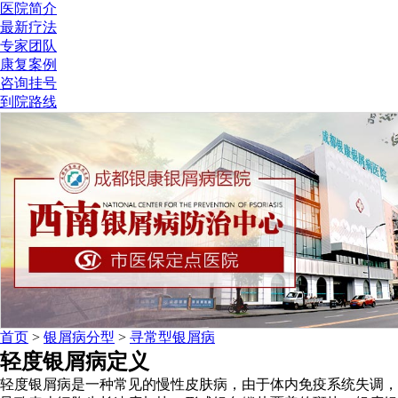
医院简介
最新疗法
专家团队
康复案例
咨询挂号
到院路线
首页
>
银屑病分型
>
寻常型银屑病
轻度银屑病定义
轻度银屑病是一种常见的慢性皮肤病，由于体内免疫系统失调，