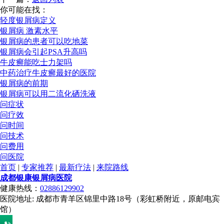
你可能在找：
轻度银屑病定义
银屑病 激素水平
银屑病的患者可以吃地菜
银屑病会引起PSA升高吗
牛皮癣能吃士力架吗
中药治疗牛皮癣最好的医院
银屑病的前期
银屑病可以用二流化硒洗液
问症状
问疗效
问时间
问技术
问费用
问医院
首页
|
专家推荐
|
最新疗法
|
来院路线
成都银康银屑病医院
健康热线：
02886129902
医院地址: 成都市青羊区锦里中路18号（彩虹桥附近，原邮电宾
馆）