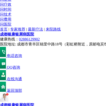
问疗效
问时间
问技术
问费用
问医院
首页
|
专家推荐
|
最新疗法
|
来院路线
成都银康银屑病医院
健康热线：
02886129902
医院地址: 成都市青羊区锦里中路18号（彩虹桥附近，原邮电宾
电话咨询
QQ咨询
在线沟通
返回顶部
成都银康银屑病医院