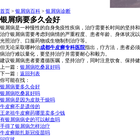
首页
>
银屑病百科
>
银屑病诊断
银屑病要多久会好
银屑病是一种慢性的自身免疫性疾病，治疗需要长时间的坚持和
治疗银屑病需要考虑到病情的严重程度、患者年龄、身体状况以
光照治疗、口服药物或生物制剂治疗等。
但无论采取哪种治
成都牛皮癣专科医院
指出，疗方法，患者必须
病治疗难以量化，要坚持治疗并需要耐心和毅力。
建议银屑病患者要遵循医嘱，坚持治疗，同时注意饮食、保持健
上一篇：
银屑病吃桑葚好吗
下一篇：
返回列表
你可能在找：
银屑病要多久会好
银屑病吃桑葚好吗
银屑病是因为皮肤干燥吗
牛皮癣不是遗传的
王老祖牛皮癣药哪里卖多少钱
有银屑病病史的可以献血吗
手得了银屑病怎样治疗
牛皮癣能扎新冠疫苗吗
问症状