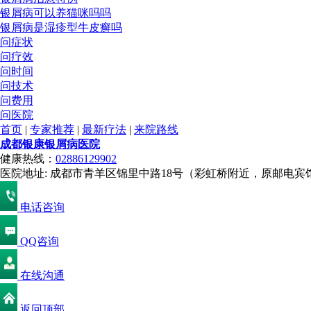
银屑病可以养猫咪吗吗
银屑病是湿疹型牛皮癣吗
问症状
问疗效
问时间
问技术
问费用
问医院
首页
|
专家推荐
|
最新疗法
|
来院路线
成都银康银屑病医院
健康热线：
02886129902
医院地址: 成都市青羊区锦里中路18号（彩虹桥附近，原邮电宾
电话咨询
QQ咨询
在线沟通
返回顶部