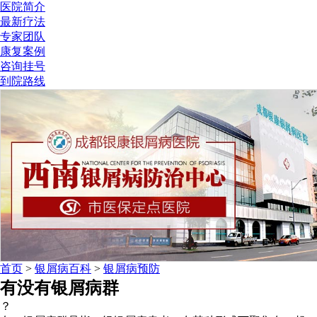
医院简介
最新疗法
专家团队
康复案例
咨询挂号
到院路线
首页
>
银屑病百科
>
银屑病预防
有没有银屑病群
？