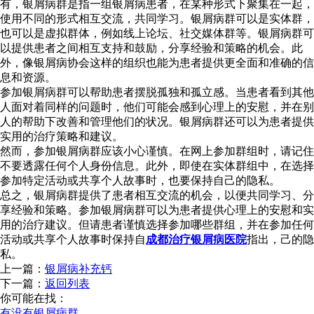
有，银屑病群是指一组银屑病患者，在某种形式下聚集在一起，
使用不同的形式相互交流，共同学习。银屑病群可以是实体群，
也可以是虚拟群体，例如线上论坛、社交媒体群等。银屑病群可
以提供患者之间相互支持和鼓励，分享经验和策略的机会。此
外，像银屑病协会这样的组织也能为患者提供更全面和准确的信
息和资源。
参加银屑病群可以帮助患者摆脱孤独和孤立感。当患者看到其他
人面对着同样的问题时，他们可能会感到心理上的安慰，并在别
人的帮助下改善和管理他们的状况。银屑病群还可以为患者提供
实用的治疗策略和建议。
然而，参加银屑病群应该小心谨慎。在网上参加群组时，请记住
不要透露任何个人身份信息。此外，即使在实体群组中，在选择
参加特定活动或共享个人故事时，也要保持自己的隐私。
总之，银屑病群提供了患者相互交流的机会，以便共同学习、分
享经验和策略。参加银屑病群可以为患者提供心理上的安慰和实
用的治疗建议。但请患者谨慎选择参加哪些群组，并在参加任何
活动或共享个人故事时保持自
成都治疗银屑病医院
指出，己的隐
私。
上一篇：
银屑病补充钙
下一篇：
返回列表
你可能在找：
有没有银屑病群