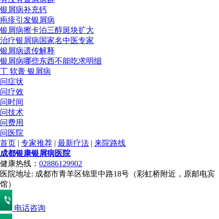
银屑病补充钙
疱疹引发银屑病
银屑病擦卡泊三醇斑块扩大
治疗银屑病国家名中医专家
银屑病遗传解释
银屑病哪些东西不能吃求明细
丁 软膏 银屑病
问症状
问疗效
问时间
问技术
问费用
问医院
首页
|
专家推荐
|
最新疗法
|
来院路线
成都银康银屑病医院
健康热线：
02886129902
医院地址: 成都市青羊区锦里中路18号（彩虹桥附近，原邮电宾
馆）
电话咨询