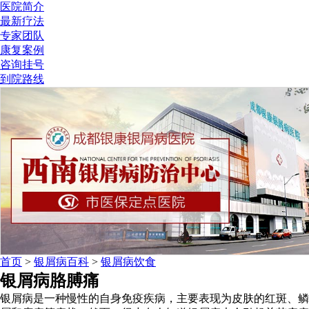
医院简介
最新疗法
专家团队
康复案例
咨询挂号
到院路线
首页
>
银屑病百科
>
银屑病饮食
银屑病胳膊痛
银屑病是一种慢性的自身免疫疾病，主要表现为皮肤的红斑、鳞