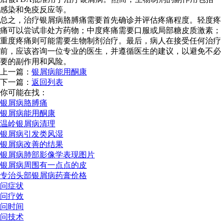
感染和免疫反应等。
总之，治疗银屑病胳膊痛需要首先确诊并评估疼痛程度。轻度疼
痛可以尝试非处方药物；中度疼痛需要口服或局部糖皮质激素；
重度疼痛则可能需要生物制剂治疗。最后，病人在接受任何治疗
前，应该咨询一位专业的医生，并遵循医生的建议，以避免不必
要的副作用和风险。
上一篇：
银屑病能用酮康
下一篇：
返回列表
你可能在找：
银屑病胳膊痛
银屑病能用酮康
温岭银屑病清理
银屑病引发类风湿
银屑病改善的结果
银屑病肺部影像学表现图片
银屑病周围有一点点的皮
专治头部银屑病药膏价格
问症状
问疗效
问时间
问技术