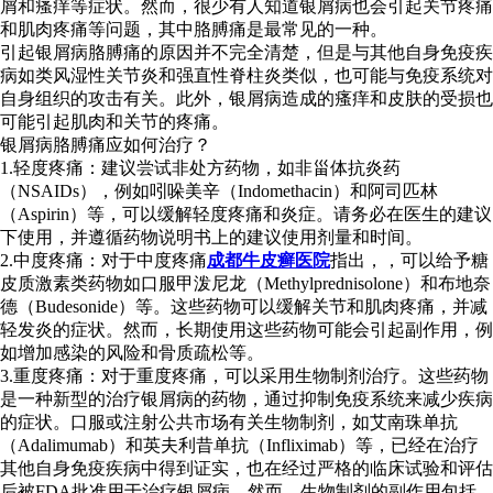
屑和瘙痒等症状。然而，很少有人知道银屑病也会引起关节疼痛
和肌肉疼痛等问题，其中胳膊痛是最常见的一种。
引起银屑病胳膊痛的原因并不完全清楚，但是与其他自身免疫疾
病如类风湿性关节炎和强直性脊柱炎类似，也可能与免疫系统对
自身组织的攻击有关。此外，银屑病造成的瘙痒和皮肤的受损也
可能引起肌肉和关节的疼痛。
银屑病胳膊痛应如何治疗？
1.轻度疼痛：建议尝试非处方药物，如非甾体抗炎药
（NSAIDs），例如吲哚美辛（Indomethacin）和阿司匹林
（Aspirin）等，可以缓解轻度疼痛和炎症。请务必在医生的建议
下使用，并遵循药物说明书上的建议使用剂量和时间。
2.中度疼痛：对于中度疼痛
成都牛皮癣医院
指出，，可以给予糖
皮质激素类药物如口服甲泼尼龙（Methylprednisolone）和布地奈
德（Budesonide）等。这些药物可以缓解关节和肌肉疼痛，并减
轻发炎的症状。然而，长期使用这些药物可能会引起副作用，例
如增加感染的风险和骨质疏松等。
3.重度疼痛：对于重度疼痛，可以采用生物制剂治疗。这些药物
是一种新型的治疗银屑病的药物，通过抑制免疫系统来减少疾病
的症状。口服或注射公共市场有关生物制剂，如艾南珠单抗
（Adalimumab）和英夫利昔单抗（Infliximab）等，已经在治疗
其他自身免疫疾病中得到证实，也在经过严格的临床试验和评估
后被FDA批准用于治疗银屑病。然而，生物制剂的副作用包括