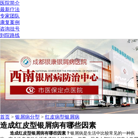
医院简介
最新疗法
专家团队
康复案例
咨询挂号
到院路线
首页
>
银屑病分型
>
红皮病型银屑病
造成红皮型银屑病有哪些因素
造成红皮型银屑病有哪些因素？
银屑病是生活中比较常见的一种疾