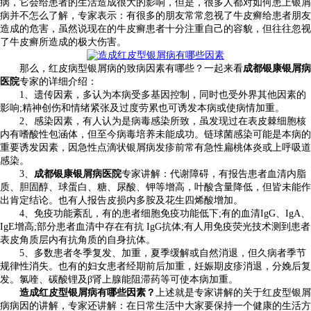
病，它会给患者的生活造成很大的影响，但是，很多人都对如何患上银屑
病并不怎么了解，专家表示：有很多的朋友常常忽视了牛皮癣给患者朋友
造成的危害，虽然说现在的牛皮癣患者十分注重自己的容貌，但往往忽视
了牛皮癣所造成的极大伤害。
那么，红皮病型银屑病的致病因素有哪些？一起来看
成都银康银屑病
医院
专家的详细介绍：
1、遗传因素，多认为本病受多基因控制，同时也受外界其他因素的
影响;精神创伤和情绪紧张及过度劳累也可诱发本病或使病情加重。
2、感染因素，有人认为是病毒感染所致，虽发现过在表皮棘细胞核
内有嗜酸性包涵体，但至今病毒培养未能成功。链球菌感染可能是本病的
重要诱发因素，因急性点滴状银屑病发疹前常有急性扁桃体炎或上呼吸道
感染。
3、
成都银康银屑病医院
专家讲解：代谢障碍，有报告患者血清内脂
质、胆固醇、球蛋白、糖、尿酸、钾等增高，叶酸含量降低，但皆未能作
出肯定结论。也有人报告皮损内多胺及花生四烯酸增加。
4、免疫功能紊乱，有的患者细胞免疫功能低下;有的血清IgG、IgA、
IgE增高;部分患者血清中存在有抗 IgG抗体;有人用免疫荧光技术测到患者
表皮角质层内有抗角质的自身抗体。
5、多数患者冬季复发、加重，夏季缓解或自然消退，但久病者季节
规律性消失。也有的妇女患者经期前后加重，妊娠期皮疹消退，分娩后复
发。氯喹、碳酸锂及β肾上腺能阻滞药等可使本病加重。
造成红皮型银屑病有哪些因素？
上述就是专家讲解的关于红皮型银屑
病病因的讲解，专家还讲解：在日常生活中大家要保持一个健康的生活方