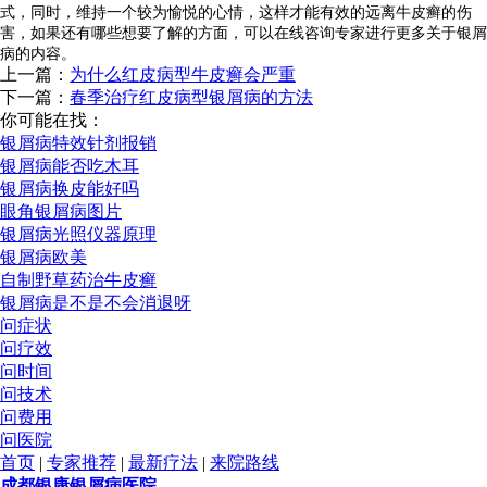
式，同时，维持一个较为愉悦的心情，这样才能有效的远离牛皮癣的伤
害，如果还有哪些想要了解的方面，可以在线咨询专家进行更多关于银屑
病的内容。
上一篇：
为什么红皮病型牛皮癣会严重
下一篇：
春季治疗红皮病型银屑病的方法
你可能在找：
银屑病特效针剂报销
银屑病能否吃木耳
银屑病换皮能好吗
眼角银屑病图片
银屑病光照仪器原理
银屑病欧美
自制野草药治牛皮癣
银屑病是不是不会消退呀
问症状
问疗效
问时间
问技术
问费用
问医院
首页
|
专家推荐
|
最新疗法
|
来院路线
成都银康银屑病医院