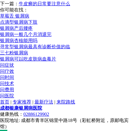
下一篇：
牛皮癣的日常要注意什么
你可能在找：
草莓舌 银屑病
点滴型银屑病下肢
银屑病产后腰疼
银屑病一般几个月消退完
银屑病杏核能用吗
寻常型银屑病最具有诊断价值的临
三七粉银屑病
银屑病可以吃皮肤病血毒片
问症状
问疗效
问时间
问技术
问费用
问医院
首页
|
专家推荐
|
最新疗法
|
来院路线
成都银康银屑病医院
健康热线：
02886129902
医院地址: 成都市青羊区锦里中路18号（彩虹桥附近，原邮电宾
馆）