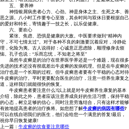
五、 要养神
神指银屑病患者心力、心劲。神是身体之主、生死之本、善
恶之源。八小时工作要专心至致，其余时间与双休日要根据自己
的爱好和特长，寄情趣于一技之长，以乐促健康。
六、要欢心
紧张、焦虑、恐惧是健康的大敌。中医要求做到“精神内
守，不可七情太过”。对于各种不良的刺激要沉着应对，冷静处
理，化险为夷。古人说得好：心诚意正思虑除，顺理修身去烦
恼。孔子也说：“乐而忘忧，不知老之将至”
虽然牛皮癣是的治疗在世界医学界还是一个难题，现在很多
先进的技术还没有彻底差出牛皮癣的发病机理。但是在牛皮癣的
治疗也是一个长期的过程。但牛皮癣患者要有个平稳的心态对待
牛皮癣的治疗。平时更要配合医生的治疗，注意一些养生康复之
道，这样我们就能很快的恢复。
牛皮癣患者要注意什么?以上就是对牛皮癣养生康复的基本
介绍，除此之外，患者应该注意养成良好的生活习惯，保持平稳
的心态，树立足够的信心，同时注意劳逸结合，只有这样才能够
有效地提高患者的治疗换将。如您想了解
牛皮癣的病因有哪些
?
可以在线自诩我们的医生，他们会给您一个满意的答复!最后，
祝你早日恢复健康!
上一篇：
牛皮癣的饮食要注意哪些