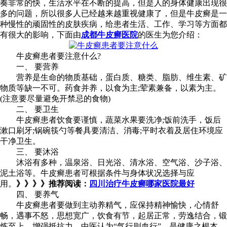
奏非常的快，生活水平在不断的提高，但是人的身体健康出现很
多的问题，所以很多人已经越来越重视健康了，但是牛皮癣是一
种慢性的顽固性的皮肤疾病，给患者生活、工作、学习等方面都
有很大的影响，下面由
成都牛皮癣医院
的医生为您介绍：
牛皮癣患者要注意什么?
一、 要营养
营养是生命的物质基础，蛋白质、糖类、脂肪、维生素、矿
物质等缺一不可。药食并养，以食为主;荤素兼备，以素为主。
(注意要尽量避免开禁忌的食物)
二、 要卫生
牛皮癣患者饮食要谨慎，蔬菜水果要洗净;饭前洗手，饭后
漱口刷牙;锅碗筷勺等餐具要清洁、消毒;平时衣着及居住环境应
干净卫生。
三、 要沐浴
沐浴有多种，温泉浴、日光浴、清水浴、空气浴、沙子浴、
泥土浴等。牛皮癣患者可根据条件与身体状况选择与应
用。
》》》》推荐阅读：
四川治疗牛皮癣哪家医院最好
四、 要养气
牛皮癣患者要做到主动养精气，应保持精神愉快，心情舒
畅，遇事不怒，思想宽广，饮食有节，起居正常，劳逸结合，锻
炼至上，增强抵抗力。中医认为“气行则血行”，是健康之根本。