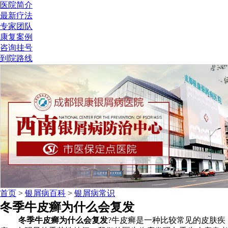
医院简介
最新疗法
专家团队
康复案例
咨询挂号
到院路线
首页
>
银屑病百科
>
银屑病常识
冬季牛皮癣为什么会复发
冬季牛皮癣为什么会复发
?牛皮癣是一种比较常见的皮肤疾