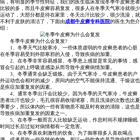
病，有明显的季节性特征，我们的医生临床发现冬季牛皮癣患者
比较的多，而且牛皮癣容易复发，很多人在冬季天气寒冷就很少
运动了，大部分都是待在家里，冬天出汗比较少，很少洗澡，就
不利于皮肤的清洁了，下面由
成都牛皮癣专科医院
的医生为您介
绍：
冬季牛皮癣为什么会复发?
1、冬季天气比较寒冷。一些体质虚弱的牛皮癣患者的心脏
在冬季容易受到外部寒邪的入侵，导致疾病的加重。
2、在冬季非常容易感冒。冬季患上感冒是常见的事情，感
冒会引起的上呼吸道感染从而导致牛皮癣病情加重。
3、冬季通常会缺乏锻炼。由于天气寒冷，牛皮癣患者的户
外运动也会相对的减少，房间内的空气不能保持流通、干燥这也
是疾症加重复发的因素。
4、通常冬季出汗会比较少。因为冬季的天气寒冷，牛皮癣
患者出汗也较少，毛孔很容易收缩堵塞，而且洗澡的次数也比夏
季要少，所以体内的一些有害物质不能及时有效的清除，这也是
导致疾病加重复发的因素之一。
5、在冬季一般而言人比较缺乏运动，作息时间不规律睡眠
时间过长后过短对病情都有一定危害。
6、在冬季喜欢刺激性的饮食。为了御寒很多人喜欢喝点
酒，或者是吃一些辛辣的食物，所以一些饮食也是导致病情加重