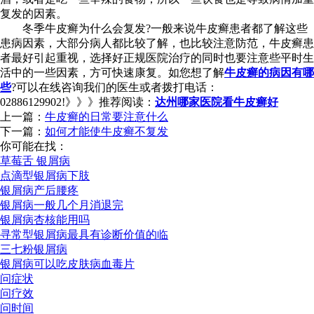
复发的因素。
冬季牛皮癣为什么会复发?一般来说牛皮癣患者都了解这些
患病因素，大部分病人都比较了解，也比较注意防范，牛皮癣患
者最好引起重视，选择好正规医院治疗的同时也要注意些平时生
活中的一些因素，方可快速康复。如您想了解
牛皮癣的病因有哪
些
?可以在线咨询我们的医生或者拨打电话：
02886129902!》》》推荐阅读：
达州哪家医院看牛皮癣好
上一篇：
牛皮癣的日常要注意什么
下一篇：
如何才能使牛皮癣不复发
你可能在找：
草莓舌 银屑病
点滴型银屑病下肢
银屑病产后腰疼
银屑病一般几个月消退完
银屑病杏核能用吗
寻常型银屑病最具有诊断价值的临
三七粉银屑病
银屑病可以吃皮肤病血毒片
问症状
问疗效
问时间