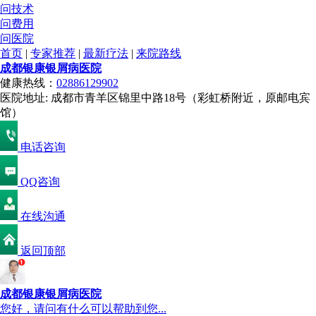
问技术
问费用
问医院
首页
|
专家推荐
|
最新疗法
|
来院路线
成都银康银屑病医院
健康热线：
02886129902
医院地址: 成都市青羊区锦里中路18号（彩虹桥附近，原邮电宾
馆）
电话咨询
QQ咨询
在线沟通
返回顶部
成都银康银屑病医院
您好，请问有什么可以帮助到您...