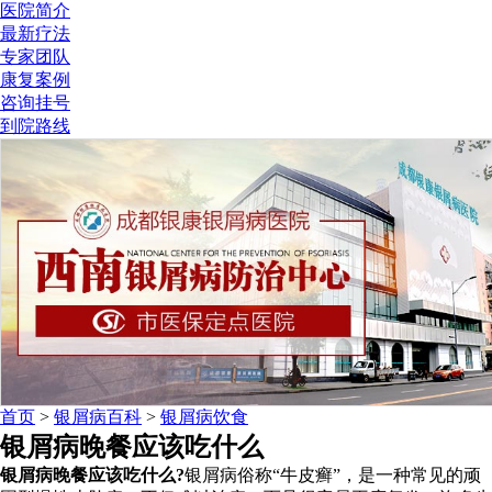
医院简介
最新疗法
专家团队
康复案例
咨询挂号
到院路线
首页
>
银屑病百科
>
银屑病饮食
银屑病晚餐应该吃什么
银屑病晚餐应该吃什么?
银屑病俗称“牛皮癣”，是一种常见的顽