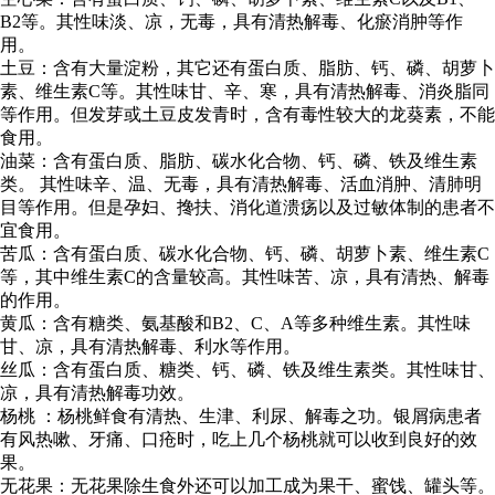
B2等。其性味淡、凉，无毒，具有清热解毒、化瘀消肿等作
用。
土豆：含有大量淀粉，其它还有蛋白质、脂肪、钙、磷、胡萝卜
素、维生素C等。其性味甘、辛、寒，具有清热解毒、消炎脂同
等作用。但发芽或土豆皮发青时，含有毒性较大的龙葵素，不能
食用。
油菜：含有蛋白质、脂肪、碳水化合物、钙、磷、铁及维生素
类。 其性味辛、温、无毒，具有清热解毒、活血消肿、清肺明
目等作用。但是孕妇、搀扶、消化道溃疡以及过敏体制的患者不
宜食用。
苦瓜：含有蛋白质、碳水化合物、钙、磷、胡萝卜素、维生素C
等，其中维生素C的含量较高。其性味苦、凉，具有清热、解毒
的作用。
黄瓜：含有糖类、氨基酸和B2、C、A等多种维生素。其性味
甘、凉，具有清热解毒、利水等作用。
丝瓜：含有蛋白质、糖类、钙、磷、铁及维生素类。其性味甘、
凉，具有清热解毒功效。
杨桃 ：杨桃鲜食有清热、生津、利尿、解毒之功。银屑病患者
有风热嗽、牙痛、口疮时，吃上几个杨桃就可以收到良好的效
果。
无花果：无花果除生食外还可以加工成为果干、蜜饯、罐头等。