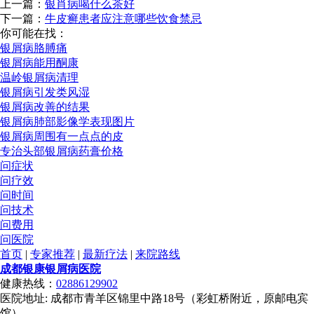
上一篇：
银肖病喝什么茶好
下一篇：
牛皮癣患者应注意哪些饮食禁忌
你可能在找：
银屑病胳膊痛
银屑病能用酮康
温岭银屑病清理
银屑病引发类风湿
银屑病改善的结果
银屑病肺部影像学表现图片
银屑病周围有一点点的皮
专治头部银屑病药膏价格
问症状
问疗效
问时间
问技术
问费用
问医院
首页
|
专家推荐
|
最新疗法
|
来院路线
成都银康银屑病医院
健康热线：
02886129902
医院地址: 成都市青羊区锦里中路18号（彩虹桥附近，原邮电宾
馆）