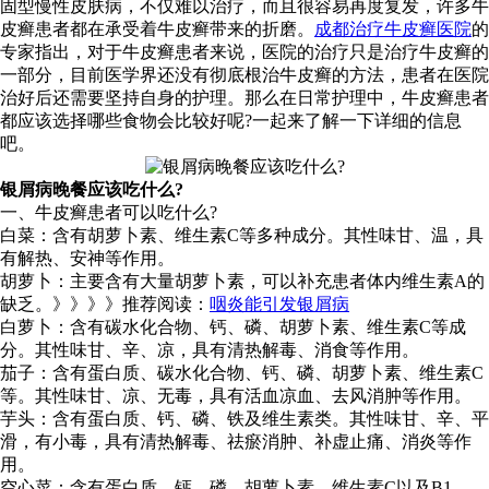
固型慢性皮肤病，不仅难以治疗，而且很容易再度复发，许多牛
皮癣患者都在承受着牛皮癣带来的折磨。
成都治疗牛皮癣医院
的
专家指出，对于牛皮癣患者来说，医院的治疗只是治疗牛皮癣的
一部分，目前医学界还没有彻底根治牛皮癣的方法，患者在医院
治好后还需要坚持自身的护理。那么在日常护理中，牛皮癣患者
都应该选择哪些食物会比较好呢?一起来了解一下详细的信息
吧。
银屑病晚餐应该吃什么?
一、牛皮癣患者可以吃什么?
白菜：含有胡萝卜素、维生素C等多种成分。其性味甘、温，具
有解热、安神等作用。
胡萝卜：主要含有大量胡萝卜素，可以补充患者体内维生素A的
缺乏。》》》》推荐阅读：
咽炎能引发银屑病
白萝卜：含有碳水化合物、钙、磷、胡萝卜素、维生素C等成
分。其性味甘、辛、凉，具有清热解毒、消食等作用。
茄子：含有蛋白质、碳水化合物、钙、磷、胡萝卜素、维生素C
等。其性味甘、凉、无毒，具有活血凉血、去风消肿等作用。
芋头：含有蛋白质、钙、磷、铁及维生素类。其性味甘、辛、平
滑，有小毒，具有清热解毒、祛瘀消肿、补虚止痛、消炎等作
用。
空心菜：含有蛋白质、钙、磷、胡萝卜素、维生素C以及B1、