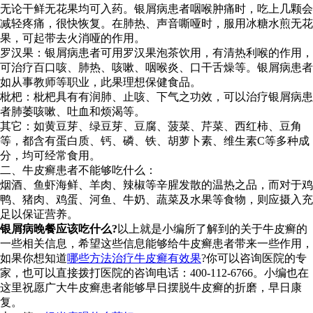
无论干鲜无花果均可入药。银屑病患者咽喉肿痛时，吃上几颗会
减轻疼痛，很快恢复。在肺热、声音嘶哑时，服用冰糖水煎无花
果，可起带去火消哑的作用。
罗汉果：银屑病患者可用罗汉果泡茶饮用，有清热利喉的作用，
可治疗百口咳、肺热、咳嗽、咽喉炎、口干舌燥等。银屑病患者
如从事教师等职业，此果理想保健食品。
枇杷：枇杷具有有润肺、止咳、下气之功效，可以治疗银屑病患
者肺萎咳嗽、吐血和烦渴等。
其它：如黄豆芽、绿豆芽、豆腐、菠菜、芹菜、西红柿、豆角
等，都含有蛋白质、钙、磷、铁、胡萝卜素、维生素C等多种成
分，均可经常食用。
二、牛皮癣患者不能够吃什么：
烟酒、鱼虾海鲜、羊肉、辣椒等辛腥发散的温热之品，而对于鸡
鸭、猪肉、鸡蛋、河鱼、牛奶、蔬菜及水果等食物，则应摄入充
足以保证营养。
银屑病晚餐应该吃什么?
以上就是小编所了解到的关于牛皮癣的
一些相关信息，希望这些信息能够给牛皮癣患者带来一些作用，
如果你想知道
哪些方法治疗牛皮癣有效果
?你可以咨询医院的专
家，也可以直接拨打医院的咨询电话：400-112-6766。小编也在
这里祝愿广大牛皮癣患者能够早日摆脱牛皮癣的折磨，早日康
复。