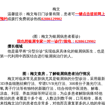
梅文
温馨提示：梅文每日门诊量有限，患者可
一键点击提前网上
预约
或拨打免费就诊热线
02886129902
(图：梅文为银屑病患者看诊)
我也想银屑专家一对一诊疗?致电：02886129902
擅长领域
他是最早将“分型分诊”实现临床具体化的银屑病医生，也是
第一代利用中西医结合进行银屑病治疗的人。
图：梅文查房，了解银屑病患者治疗情况
梅文对临床常见皮肤病尤其是银屑病的分型诊治，采用最新
3D净血细胞祛癣疗法、窄谱UVB光疗法、308准分子激光疗法、
氧 离子疗法等有独特的新颖疗法，结合传统中医清热、解毒、
凉血、利湿、养血润燥等辩证论治，为众多患者解除病痛!经他
救治的患 者覆盖十多个省、人数达到数千例，口耳相传，慕名
来找梅文治疗的患者也非常多，对他而言康复更多的人他的幸福