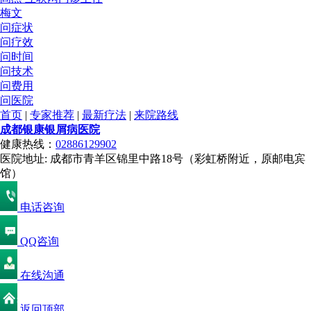
梅文
问症状
问疗效
问时间
问技术
问费用
问医院
首页
|
专家推荐
|
最新疗法
|
来院路线
成都银康银屑病医院
健康热线：
02886129902
医院地址: 成都市青羊区锦里中路18号（彩虹桥附近，原邮电宾
馆）
电话咨询
QQ咨询
在线沟通
返回顶部