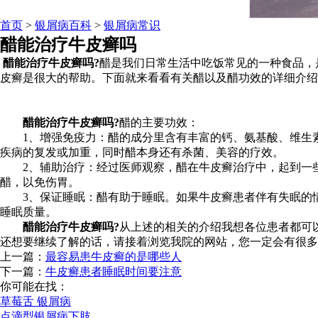
首页
>
银屑病百科
>
银屑病常识
醋能治疗牛皮癣吗
醋能治疗牛皮癣吗?
醋是我们日常生活中吃饭常见的一种食品，
皮癣是很大的帮助。下面就来看看有关醋以及醋功效的详细介绍
醋能治疗牛皮癣吗?
醋的主要功效：
1、增强免疫力：醋的成分里含有丰富的钙、氨基酸、维生素
疾病的复发或加重，同时醋本身还有杀菌、美容的疗效。
2、辅助治疗：经过医师观察，醋在牛皮癣治疗中，起到一些
醋，以免伤胃。
3、保证睡眠：醋有助于睡眠。如果牛皮癣患者伴有失眠的情
睡眠质量。
醋能治疗牛皮癣吗?
从上述的相关的介绍我想各位患者都可
还想要继续了解的话，请接着浏览我院的网站，您一定会有很多
上一篇：
最容易患牛皮癣的是哪些人
下一篇：
牛皮癣患者睡眠时间要注意
你可能在找：
草莓舌 银屑病
点滴型银屑病下肢