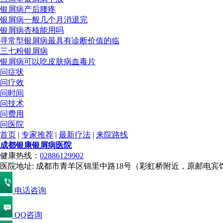
银屑病产后腰疼
银屑病一般几个月消退完
银屑病杏核能用吗
寻常型银屑病最具有诊断价值的临
三七粉银屑病
银屑病可以吃皮肤病血毒片
问症状
问疗效
问时间
问技术
问费用
问医院
首页
|
专家推荐
|
最新疗法
|
来院路线
成都银康银屑病医院
健康热线：
02886129902
医院地址: 成都市青羊区锦里中路18号（彩虹桥附近，原邮电宾
电话咨询
QQ咨询