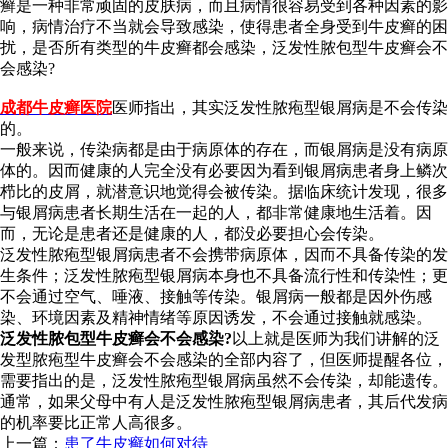
癣是一种非常顽固的皮肤病，而且病情很容易受到各种因素的影
响，病情治疗不当就会导致感染，使得患者全身受到牛皮癣的困
扰，是否所有类型的牛皮癣都会感染，泛发性脓包型牛皮癣会不
会感染?
成都牛皮癣医院
医师指出，其实泛发性脓疱型银屑病是不会传染
的。
一般来说，传染病都是由于病原体的存在，而银屑病是没有病原
体的。因而健康的人完全没有必要因为看到银屑病患者身上鳞次
栉比的皮屑，就潜意识地觉得会被传染。据临床统计发现，很多
与银屑病患者长期生活在一起的人，都非常健康地生活着。因
而，无论是患者还是健康的人，都没必要担心会传染。
泛发性脓疱型银屑病患者不会携带病原体，因而不具备传染的发
生条件；泛发性脓疱型银屑病本身也不具备流行性和传染性；更
不会通过空气、唾液、接触等传染。银屑病一般都是因外伤感
染、环境因素及精神情绪等原因诱发，不会通过接触就感染。
泛发性脓包型牛皮癣会不会感染?
以上就是医师为我们讲解的泛
发型脓疱型牛皮癣会不会感染的全部内容了，但医师提醒各位，
需要指出的是，泛发性脓疱型银屑病虽然不会传染，却能遗传。
通常，如果父母中有人是泛发性脓疱型银屑病患者，其后代发病
的机率要比正常人高很多。
上一篇：
患了牛皮癣如何对待