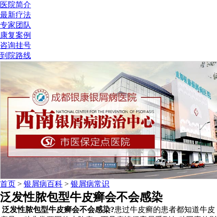
医院简介
最新疗法
专家团队
康复案例
咨询挂号
到院路线
首页
>
银屑病百科
>
银屑病常识
泛发性脓包型牛皮癣会不会感染
泛发性脓包型牛皮癣会不会感染?
患过牛皮癣的患者都知道牛皮