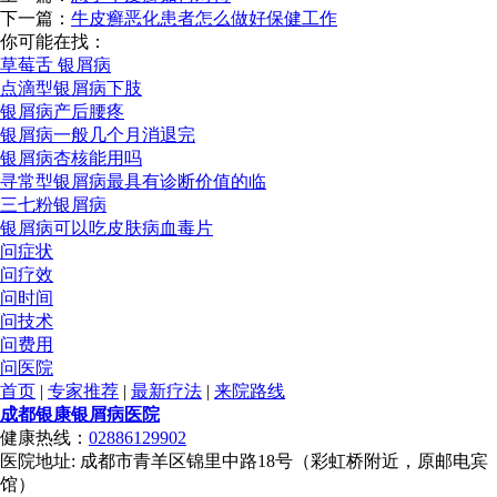
下一篇：
牛皮癣恶化患者怎么做好保健工作
你可能在找：
草莓舌 银屑病
点滴型银屑病下肢
银屑病产后腰疼
银屑病一般几个月消退完
银屑病杏核能用吗
寻常型银屑病最具有诊断价值的临
三七粉银屑病
银屑病可以吃皮肤病血毒片
问症状
问疗效
问时间
问技术
问费用
问医院
首页
|
专家推荐
|
最新疗法
|
来院路线
成都银康银屑病医院
健康热线：
02886129902
医院地址: 成都市青羊区锦里中路18号（彩虹桥附近，原邮电宾
馆）