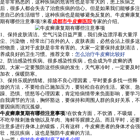
是非常熟悉的，这种疾病的危害性也是非常大的，患上疾病之
后，很多人都会失去了治愈疾病的信心。但是如果我们能够多注
意自己的生活细节，这种疾病也是能够避免反复的。牛皮癣康复
期有哪些注意事项?来看
成都市牛皮癣医院
专家的介绍。
1、保持皮肤清洁。空气污染日益严重，我们身边漂浮着大量浮
尘、污染物，经常出门在外的人，皮肤表面，必然会沾上很多这
些物质，这对于皮肤是非常有害的。大家一定要保持皮肤清洁，
养成良好的卫生习惯。推荐文章：
怎么治疗牛皮癣比较好
2、防治感染性疾病。很多感染性疾病，也会成为牛皮癣的诱
因。大家一定要预防这些疾病的发生，天气寒冷时，一定要及时
加衣，保暖防寒。
3、保持乐观的情绪。排除不良心理因素，平时要多多找一些释
放的方法，不要给自己施加压力，要轻松自在的生活。紧张、急
躁、恐惧、愤怒等心理因素，肯定给病情带来负面影响，要学习
自我调节的方法，胸怀豁达，要保持和周围人群的良好关系，不
要因病而消沉孤僻。
牛皮癣康复期有哪些注意事项
?在饮食方面，不饮酒，不吸烟，
不吃辛辣刺激食物以及羊肉、海鲜等腥膻之品。而且平时，还要
注意多进行身体上的锻炼，只有这样，牛皮癣患者的身体才会强
壮，抵抗疾病，这也是预防牛皮癣的方法。
上一篇：
您对牛皮癣到底了解多少呢