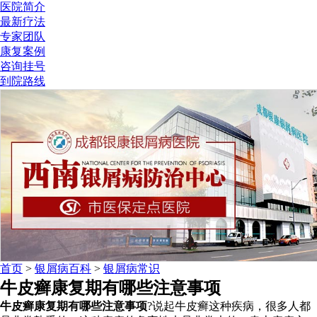
医院简介
最新疗法
专家团队
康复案例
咨询挂号
到院路线
首页
>
银屑病百科
>
银屑病常识
牛皮癣康复期有哪些注意事项
牛皮癣康复期有哪些注意事项
?说起牛皮癣这种疾病，很多人都