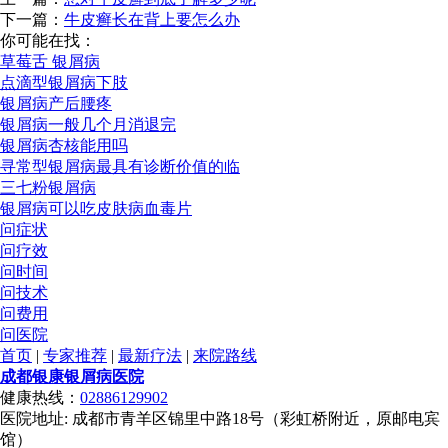
下一篇：
牛皮癣长在背上要怎么办
你可能在找：
草莓舌 银屑病
点滴型银屑病下肢
银屑病产后腰疼
银屑病一般几个月消退完
银屑病杏核能用吗
寻常型银屑病最具有诊断价值的临
三七粉银屑病
银屑病可以吃皮肤病血毒片
问症状
问疗效
问时间
问技术
问费用
问医院
首页
|
专家推荐
|
最新疗法
|
来院路线
成都银康银屑病医院
健康热线：
02886129902
医院地址: 成都市青羊区锦里中路18号（彩虹桥附近，原邮电宾
馆）