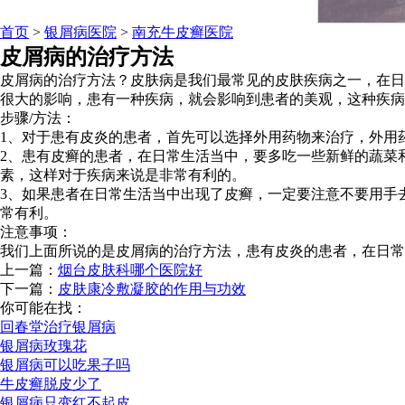
首页
>
银屑病医院
>
南充牛皮癣医院
皮屑病的治疗方法
皮屑病的治疗方法？皮肤病是我们最常见的皮肤疾病之一，在日
很大的影响，患有一种疾病，就会影响到患者的美观，这种疾病
步骤/方法：
1、对于患有皮炎的患者，首先可以选择外用药物来治疗，外用
2、患有皮癣的患者，在日常生活当中，要多吃一些新鲜的蔬菜
素，这样对于疾病来说是非常有利的。
3、如果患者在日常生活当中出现了皮癣，一定要注意不要用手
常有利。
注意事项：
我们上面所说的是皮屑病的治疗方法，患有皮炎的患者，在日常
上一篇：
烟台皮肤科哪个医院好
下一篇：
皮肤康冷敷凝胶的作用与功效
你可能在找：
回春堂治疗银屑病
银屑病玫瑰花
银屑病可以吃果子吗
牛皮癣脱皮少了
银屑病只变红不起皮