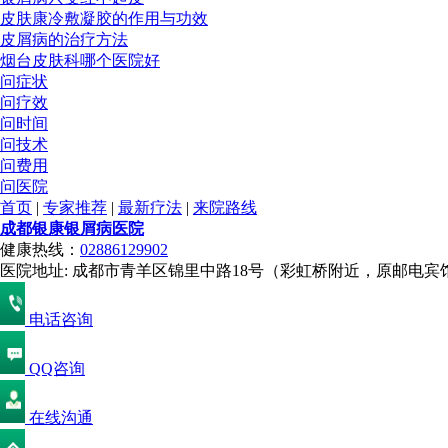
皮肤康冷敷凝胶的作用与功效
皮屑病的治疗方法
烟台皮肤科哪个医院好
问症状
问疗效
问时间
问技术
问费用
问医院
首页
|
专家推荐
|
最新疗法
|
来院路线
成都银康银屑病医院
健康热线：
02886129902
医院地址: 成都市青羊区锦里中路18号（彩虹桥附近，原邮电宾
电话咨询
QQ咨询
在线沟通