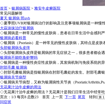
首页
>
银屑病医院
>
雅安牛皮癣医院
常见问题解答
夏天 银屑病 照uvb
◇夏季照UVB对银屑病治疗的影响及注意事项银屑病是一种慢性
大蒜涂抹治疗银屑病
◇银屑病是一种常见的慢性皮肤病，患者在日常生活中会感到严重
银屑病必看科普
◇银屑病（Psoriasis）是一种常见的慢性皮肤病，其特点是皮
头部银屑病头皮痒
◇头部银屑病头皮痒是银屑病的常见症状之一，很多患者都会遇到
银屑病不能吃鱼虾蟹吗
◇银屑病是一种慢性炎症性皮肤病，其发病机制与免疫系统的异常
肘部毛囊 银屑病
◇肘部毛囊银屑病是指银屑病在肘部毛囊处的发生。肘部毛囊银屑
银屑病关节病型
◇银屑病关节病型，又称为银屑病性关节炎（PsoriaticArthriti
无花果汁治牛皮癣的用法
◇无花果汁治牛皮癣的用法？无花果汁是我们日常生活中经常吃到
页次：1/3 每页8 总数23 首页 上一页
下一页
尾页
转到:
问症状