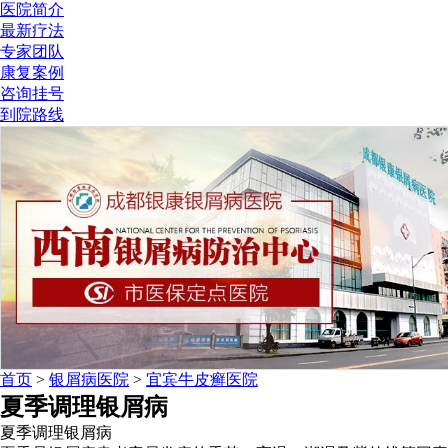
医院简介
最新疗法
专家团队
康复案例
咨询挂号
到院路线
首页
>
银屑病医院
>
宜宾牛皮癣医院
夏季调理银屑病
夏季调理银屑病