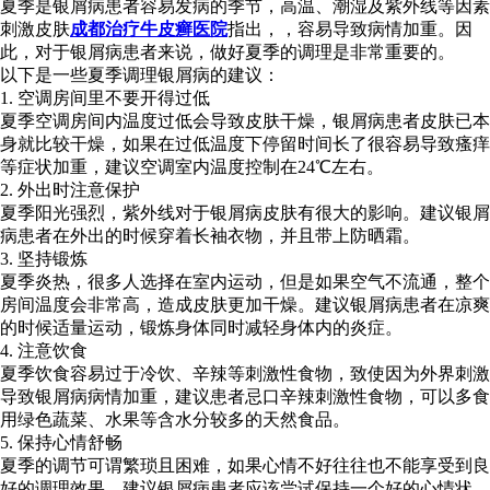
夏季是银屑病患者容易发病的季节，高温、潮湿及紫外线等因素
刺激皮肤
成都治疗牛皮癣医院
指出，，容易导致病情加重。因
此，对于银屑病患者来说，做好夏季的调理是非常重要的。
以下是一些夏季调理银屑病的建议：
1. 空调房间里不要开得过低
夏季空调房间内温度过低会导致皮肤干燥，银屑病患者皮肤已本
身就比较干燥，如果在过低温度下停留时间长了很容易导致瘙痒
等症状加重，建议空调室内温度控制在24℃左右。
2. 外出时注意保护
夏季阳光强烈，紫外线对于银屑病皮肤有很大的影响。建议银屑
病患者在外出的时候穿着长袖衣物，并且带上防晒霜。
3. 坚持锻炼
夏季炎热，很多人选择在室内运动，但是如果空气不流通，整个
房间温度会非常高，造成皮肤更加干燥。建议银屑病患者在凉爽
的时候适量运动，锻炼身体同时减轻身体内的炎症。
4. 注意饮食
夏季饮食容易过于冷饮、辛辣等刺激性食物，致使因为外界刺激
导致银屑病病情加重，建议患者忌口辛辣刺激性食物，可以多食
用绿色蔬菜、水果等含水分较多的天然食品。
5. 保持心情舒畅
夏季的调节可谓繁琐且困难，如果心情不好往往也不能享受到良
好的调理效果。建议银屑病患者应该尝试保持一个好的心情状