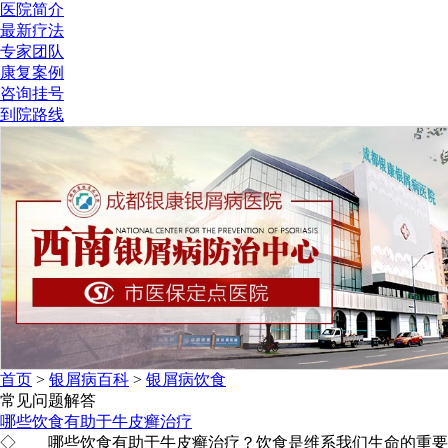
医院简介
最新疗法
专家团队
康复案例
咨询挂号
到院路线
首页
>
银屑病百科
>
银屑病饮食
常见问题解答
哪些饮食有助于牛皮癣治疗
◇ 哪些饮食有助于牛皮癣治疗？饮食是维系我们生命的重要