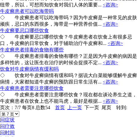
纽带，所以，可想而知饮食对我们人体的重要...
<咨询>
牛皮癣患者可以吃海带吗
◇ 牛皮癣患者可以吃海带吗？因为牛皮癣是一种常见的皮肤
顽疾，忌口的东西很多，海带是一种营养价值...
<咨询>
牛皮癣要忌口哪些饮食
◇ 牛皮癣要忌口哪些饮食？牛皮癣患者在饮食上有很多忌
口，牛皮癣的日常饮食，对于辅助治疗牛皮癣和...
<咨询>
牛皮癣患者排毒的食物有哪些
◇ 牛皮癣患者排毒的食物有哪些？正是因为牛皮癣的病因是
多样性的，这让医生在治疗的时候会捉摸不定...
<咨询>
饮食对牛皮癣病情有缓和吗
◇ 饮食对牛皮癣病情有缓和吗？据说大白菜能够缓解牛皮癣
病情，大家都知道牛皮癣的预防跟日常生活有...
<咨询>
牛皮癣患者需要注意哪些饮食
◇ 牛皮癣患者需要注意哪些饮食？现在都在谈论养生之道，
牛皮癣患者在饮食上也不能马虎，最好是根据...
<咨询>
页次：7/7 每页8 总数54
首页
上一页
下一页 尾页 转到:
问症状
问疗效
问时间