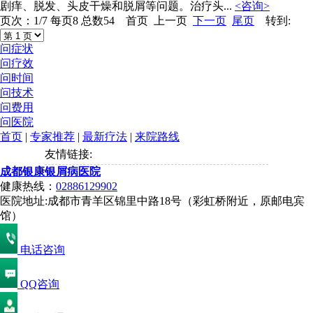
剧痒、脱发、头皮干燥和脱屑等问题。治疗头...
<咨询>
页次：1/7 每页8 总数54 首页 上一页
下一页
尾页
转到:
问症状
问疗效
问时间
问技术
问费用
问医院
首页
|
专家推荐
|
最新疗法
|
来院路线
友情链接:
成都银康银屑病医院
健康热线：
02886129902
医院地址:成都市青羊区锦里中路18号（彩虹桥附近，原邮电宾
馆）
电话咨询
QQ咨询