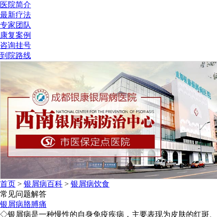
医院简介
最新疗法
专家团队
康复案例
咨询挂号
到院路线
首页
>
银屑病百科
>
银屑病饮食
常见问题解答
银屑病胳膊痛
◇银屑病是一种慢性的自身免疫疾病，主要表现为皮肤的红斑、