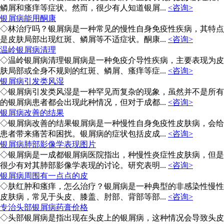
鳞屑和瘙痒等症状。然而，很少有人知道银屑...
<咨询>
银屑病能用酮康
◇林治疗吗？银屑病是一种常见的慢性自身免疫性疾病，其特点
是皮肤局部出现红斑、鳞屑等不适症状。酮康...
<咨询>
温岭银屑病清理
◇温岭银屑病清理银屑病是一种免疫介导性疾病，主要表现为皮
肤局部或全身不规则的红斑、鳞屑、瘙痒等症...
<咨询>
银屑病引发类风湿
◇银屑病引发类风湿是一种罕见而复杂的现象，虽然并不是所有
的银屑病患者都会出现此种情况，但对于成都...
<咨询>
银屑病改善的结果
◇银屑病改善的结果银屑病是一种慢性自身免疫性皮肤病，会给
患者带来痛苦和困扰。银屑病的症状包括皮成...
<咨询>
银屑病肺部影像学表现图片
◇银屑病是一成都银屑病医院指出，种慢性炎症性皮肤病，但是
很少有对其肺部影像学表现的讨论。研究表明...
<咨询>
银屑病周围有一点点的皮
◇肤红肿和瘙痒，怎么治疗？银屑病是一种典型的非感染性慢性
皮肤病，常见于头皮、膝盖、肘部、背部等部...
<咨询>
专治头部银屑病药膏价格
◇头部银屑病是指出现在头皮上的银屑病，这种情况会导致头皮