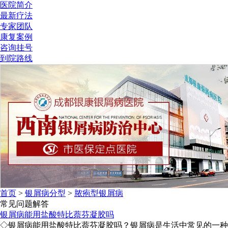
医院简介
最新疗法
专家团队
康复案例
咨询挂号
到院路线
首页
>
银屑病分型
>
脓疱型银屑病
常见问题解答
银屑病能用盐酸特比萘芬凝胶吗
◇银屑病能用盐酸特比萘芬凝胶吗？银屑病是生活中常见的一种