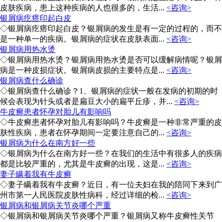
皮肤疾病，患上这种疾病的人也很多的，生活...
<咨询>
银屑病疙瘩印起白皮
◇银屑病疙瘩印起白皮？银屑病的发生是有一定的过程的，而不
是一种单一的疾病。银屑病的症状在皮肤表面...
<咨询>
银屑病用热水烫
◇银屑病用热水烫？银屑病用热水烫是否可以缓解病情呢？银屑
病是一种皮损症状。银屑病皮损的主要特点是...
<咨询>
银屑病查什么确诊
◇银屑病查什么确诊？1、银屑病的症状一般在发病的初期的时
候会表现为针头或者是扁豆大小的扁平丘疹，并...
<咨询>
牛皮癣患者怀孕对胎儿有影响吗
◇牛皮癣患者怀孕对胎儿有影响吗？牛皮癣是一种非常严重的皮
肤性疾病，患者在怀孕期间一定要注意自己的...
<咨询>
银屑病为什么在南方好一些
◇银屑病为什么在南方好一些？在我们的生活中有很多人的疾病
都是比较严重的，尤其是牛皮癣的出现，这是...
<咨询>
妻子瞒着我有牛皮癣
◇妻子瞒着我有牛皮癣？近日，有一位夫妇在我的陪同下来到广
州市第一人民医院皮肤性病科，经过详细的检...
<咨询>
银屑病和银屑病关节炎哪个严重
◇银屑病和银屑病关节炎哪个严重？银屑病又称牛皮癣性关节