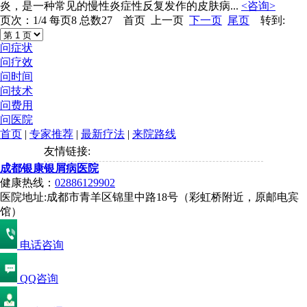
炎，是一种常见的慢性炎症性反复发作的皮肤病...
<咨询>
页次：1/4 每页8 总数27 首页 上一页
下一页
尾页
转到:
问症状
问疗效
问时间
问技术
问费用
问医院
首页
|
专家推荐
|
最新疗法
|
来院路线
友情链接:
成都银康银屑病医院
健康热线：
02886129902
医院地址:成都市青羊区锦里中路18号（彩虹桥附近，原邮电宾
馆）
电话咨询
QQ咨询